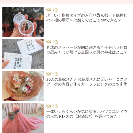
珍しい！指輪タイプのお守り💍京都・下鴨神社
の＜相の環守＞は幾らでどこでgetできる？
直球のメッセージが胸に刺さる＊イチハラヒロ
コ恋みくじが引ける全国６か所の神社はどこ？
20人の花嫁さんとお花屋さんに聞いた！コスメ
ブーケの内容と作り方・ラッピングのコツ🧴💐
一体いくらくらいか気になる。ハツコエンドウ
の人気ドレスの【お値段¥】を調べてみた！