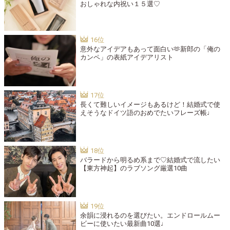
おしゃれな内祝い１５選♡
意外なアイデアもあって面白い🫶新郎の「俺の
カンペ」の表紙アイデアリスト
長くて難しいイメージもあるけど！結婚式で使
えそうなドイツ語のおめでたいフレーズ帳♩
バラードから明るめ系まで♡結婚式で流したい
【東方神起】のラブソング厳選10曲
余韻に浸れるのを選びたい。エンドロールムー
ビーに使いたい最新曲10選♩