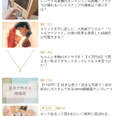
レシート写真機のヨンスジュン写真機／プリク
ラが撮れるパシャスナップの価格は？借り方
は？
エリック王子に恋した、人魚姫アリエル＊『リ
トルマーメイド』の海の世界を表現した結婚式
が可愛すぎる♡
ちゃんと本物のダイヤです！【１万円台】で買
える一粒ダイヤモンドネックレスを３本見つけ
た♡
【1122円♡】好きな色で！好きな写真で！自分
好みにカスタムできるcanva婚姻届テンプレート
内祝い
センスあるって思われたい♡絶対に喜ばれる、