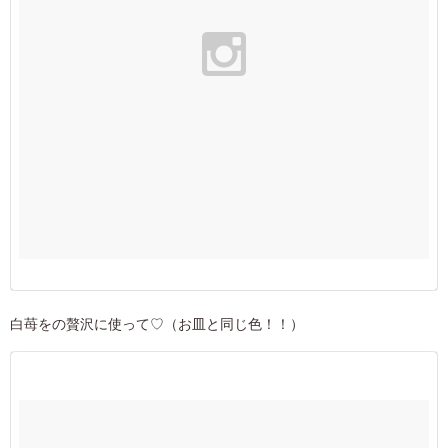
白苺をの贅沢に使って♡（お皿と同じ色！！）