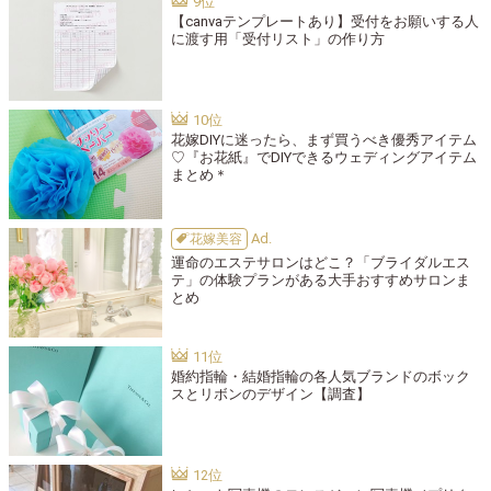
【canvaテンプレートあり】受付をお願いする人
に渡す用「受付リスト」の作り方
花嫁DIYに迷ったら、まず買うべき優秀アイテム
♡『お花紙』でDIYできるウェディングアイテム
まとめ＊
花嫁美容
運命のエステサロンはどこ？「ブライダルエス
テ」の体験プランがある大手おすすめサロンま
とめ
婚約指輪・結婚指輪の各人気ブランドのボック
スとリボンのデザイン【調査】