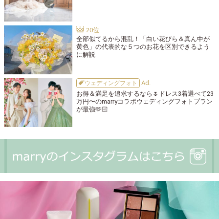
全部似てるから混乱！「白い花びら＆真ん中が
黄色」の代表的な５つのお花を区別できるよう
に解説
ウェディングフォト
お得＆満足を追求するなら🌷ドレス3着選べて23
万円〜のmarryコラボウェディングフォトプラン
が最強🫶🏻