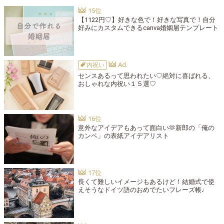
【1122円♡】好きな色で！好きな写真で！自分
好みにカスタムできるcanva婚姻届テンプレート
内祝い
センスあるって思われたい♡絶対に喜ばれる、
おしゃれな内祝い１５選♡
意外なアイデアもあって面白い🫶新郎の「俺の
カンペ」の表紙アイデアリスト
長くて難しいイメージもあるけど！結婚式で使
えそうなドイツ語のおめでたいフレーズ帳♩