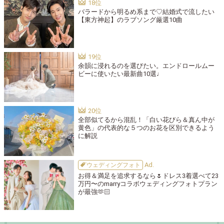
バラードから明るめ系まで♡結婚式で流したい
【東方神起】のラブソング厳選10曲
余韻に浸れるのを選びたい。エンドロールムー
ビーに使いたい最新曲10選♩
全部似てるから混乱！「白い花びら＆真ん中が
黄色」の代表的な５つのお花を区別できるよう
に解説
ウェディングフォト
お得＆満足を追求するなら🌷ドレス3着選べて23
万円〜のmarryコラボウェディングフォトプラン
が最強🫶🏻