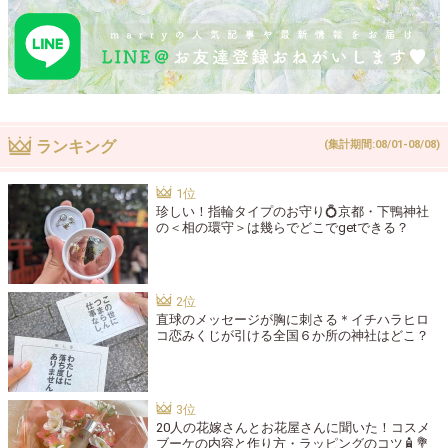
ランキング
(集計期間:08/01-08/08)
珍しい！指輪タイプのお守り💍京都・下鴨神社
の＜相の環守＞は幾らでどこでgetできる？
直球のメッセージが胸に刺さる＊イチハラヒロ
コ恋みくじが引ける全国６か所の神社はどこ？
20人の花嫁さんとお花屋さんに聞いた！コスメ
ブーケの内容と作り方・ラッピングのコツ🧴💐