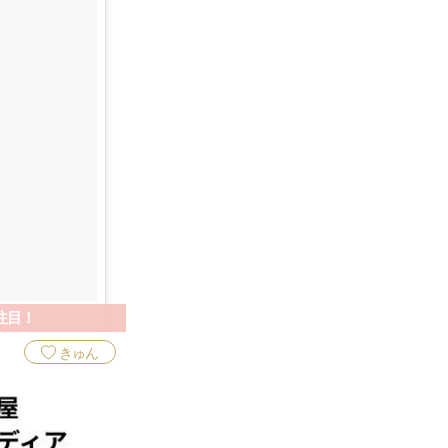
注目！
きゅん