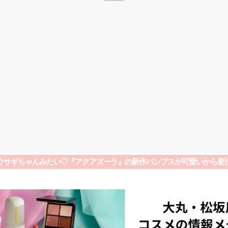
ウサギちゃんみたい♡『アクアズーラ』の新作パンプスが可愛いから要