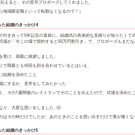
に伝えると、その翌月プロポーズしてくれました。
ら地域限定職といって転勤なくなるので！）
った結婚のきっかけ4
で付き合って5年記念の直前に、結婚式の具体的な見積りが知りたくて
式場が「今この場で契約すると50万円割引き」で、プロポーズもまだな
を受け、両親に挨拶しました。
りで両親とも何回も顔を合わせているとはいえ、
に結婚を決めたこと
場にするか、見学をしてみたかった
く、その1週間後のレストランでそのことを伝えたので、式場を決めた
なり、大変な思いをしました…😥
のはその時だけでしたが、あのときのことを思い出すだけで胃が痛くなり
った結婚のきっかけ5