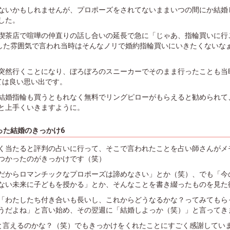
ないかもしれませんが、プロポーズをされてないままいつの間にか結婚
した。
喫茶店で喧嘩の仲直りの話し合いの延長で急に「じゃあ、指輪買いに行
した雰囲気で言われ当時はそんなノリで婚約指輪買いにいきたくないな
突然行くことになり、ぼろぼろのスニーカーでそのまま行ったことも当
ては良い思い出です。
結婚指輪も買うともれなく無料でリングピローがもらえると勧められて
と上手くいきますように。
った結婚のきっかけ6
く当たると評判の占いに行って、そこで言われたことを占い師さんがメ
つかったのがきっかけです（笑）
だからロマンチックなプロポーズは諦めなさい」とか（笑）、でも「今
ない未来に子どもを授かる」とか、そんなことを書き綴ったものを見た
「わたしたち付き合いも長いし、これからどうなるかな？ってみてもら
うだよね」と言い始め、その翌週に「結婚しよっか（笑）」と言ってきま
と言えるのかな？（笑）でもきっかけをくれたことにすごく感謝してい