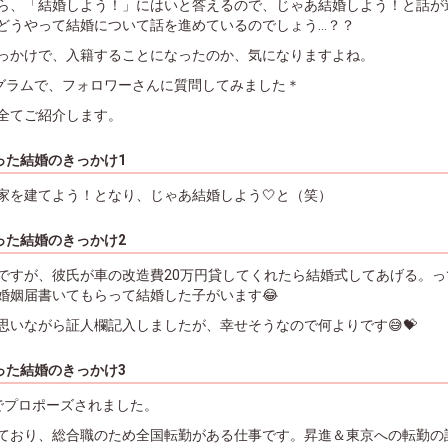
ら、「結婚しよう！」にはいと答えるので、じゃあ結婚しよう！と話が
どうやって結婚について話を進めているのでしょう...？？
っかけで、入籍することになったのか、気になりますよね。
スタグラムで、フォロワーさんに質問してみました＊
全てご紹介します。
った結婚のきっかけ1
家を建てよう！となり、じゃあ結婚しよう🤍と（笑）
った結婚のきっかけ2
ですが、彼氏が車の改造費20万円貸してくれたら結婚式してあげる。っ
婚姻届書いてもらって結婚した子がいます😂
思いながら証人欄記入しましたが、幸せそうなので何よりです😅💝
った結婚のきっかけ3
でプロポーズされました。
ており、総合職のため全国転勤がある仕事です。昇進＆東京への転勤の