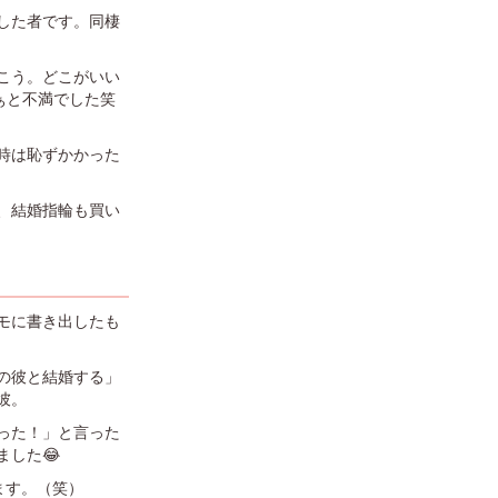
した者です。同棲
こう。どこがいい
ぁと不満でした笑
時は恥ずかかった
、結婚指輪も買い
モに書き出したも
の彼と結婚する」
彼。
った！」と言った
した😂
ます。（笑）