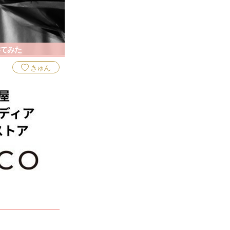
てみた
きゅん