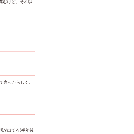
進むけど、それ以
て言ったらしく、
話が出てる(半年後