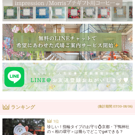
ランキング
(集計期間:07/30-08/06)
珍しい！指輪タイプのお守り💍京都・下鴨神社
の＜相の環守＞は幾らでどこでgetできる？