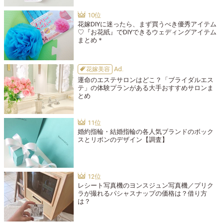
花嫁DIYに迷ったら、まず買うべき優秀アイテム
♡『お花紙』でDIYできるウェディングアイテム
まとめ＊
花嫁美容
運命のエステサロンはどこ？「ブライダルエス
テ」の体験プランがある大手おすすめサロンま
とめ
婚約指輪・結婚指輪の各人気ブランドのボック
スとリボンのデザイン【調査】
レシート写真機のヨンスジュン写真機／プリク
ラが撮れるパシャスナップの価格は？借り方
は？