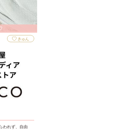
♡
きゅん
らわれず、自由