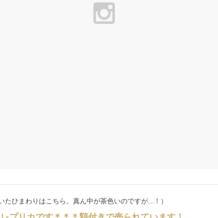
たひまわりはこちら。真ん中が茶色いのですが....！）
はレプリカです＊＊＊額付きで売られています！