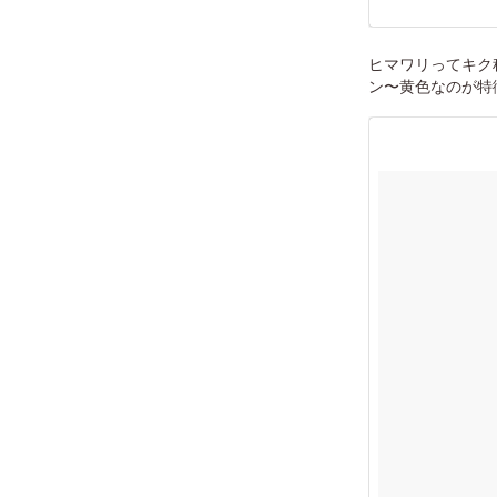
ヒマワリってキク
ン〜黄色なのが特