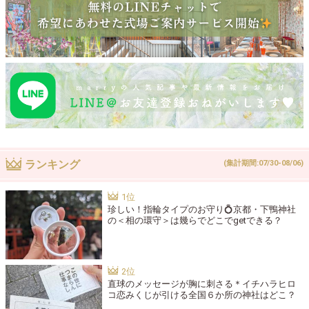
ランキング
(集計期間:07/30-08/06)
珍しい！指輪タイプのお守り💍京都・下鴨神社
の＜相の環守＞は幾らでどこでgetできる？
直球のメッセージが胸に刺さる＊イチハラヒロ
コ恋みくじが引ける全国６か所の神社はどこ？