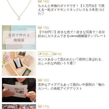
ちゃんと本物のダイヤです！【１万円台】で買
える一粒ダイヤモンドネックレスを３本見つけ
た♡
【1122円♡】好きな色で！好きな写真で！自分
好みにカスタムできるcanva婚姻届テンプレート
内祝い
センスあるって思われたい♡絶対に喜ばれる、
おしゃれな内祝い１５選♡
意外なアイデアもあって面白い🫶新郎の「俺の
カンペ」の表紙アイデアリスト