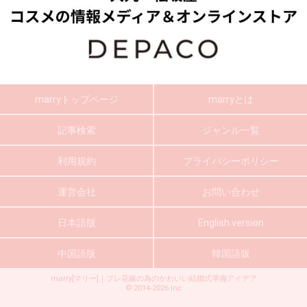
marryトップページ
marryとは
記事検索
ジャンル一覧
利用規約
プライバシーポリシー
運営会社
お問い合わせ
日本語版
English version
中国語版
韓国語版
marry[マリー]｜プレ花嫁の為のかわいい結婚式準備アイデア
©
2014-2026
Inc