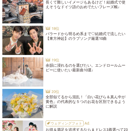
長くて難しいイメージもあるけど！結婚式で使
えそうなドイツ語のおめでたいフレーズ帳♩
バラードから明るめ系まで♡結婚式で流したい
【東方神起】のラブソング厳選10曲
余韻に浸れるのを選びたい。エンドロールムー
ビーに使いたい最新曲10選♩
全部似てるから混乱！「白い花びら＆真ん中が
黄色」の代表的な５つのお花を区別できるよう
に解説
ウェディングフォト
お得＆満足を追求するなら🌷ドレス3着選べて23