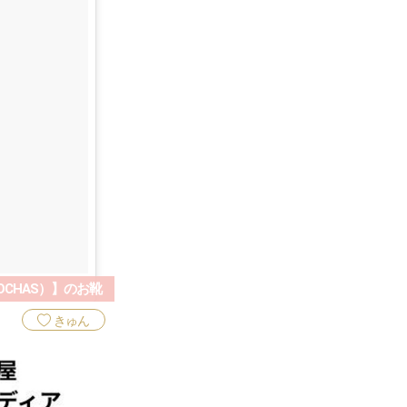
CHAS）】のお靴
きゅん