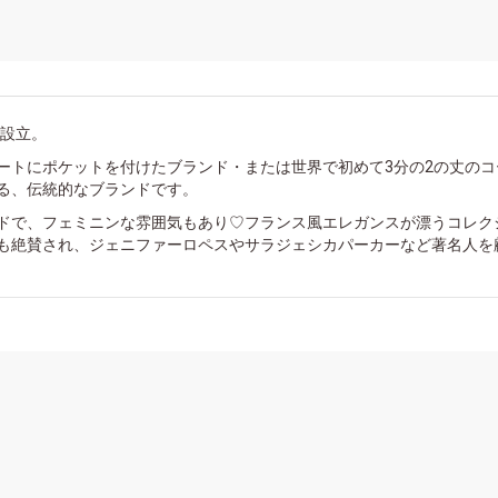
年設立。
ートにポケットを付けたブランド・または世界で初めて3分の2の丈のコ
る、伝統的なブランドです。
ドで、フェミニンな雰囲気もあり♡フランス風エレガンスが漂うコレク
も絶賛され、ジェニファーロペスやサラジェシカパーカーなど著名人を