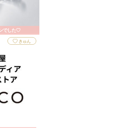
ンでした♡
きゅん