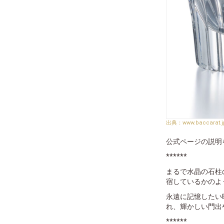
www.baccarat.j
公式ページの説明
******
まるで⽔晶の⽯柱
宿しているかのよ
永遠に記憶したい
れ、輝かしい門出
******