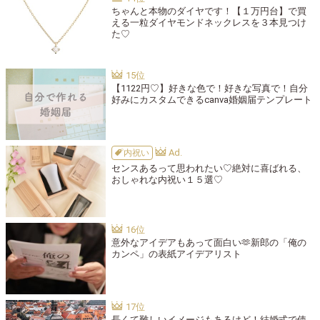
ちゃんと本物のダイヤです！【１万円台】で買
える一粒ダイヤモンドネックレスを３本見つけ
た♡
【1122円♡】好きな色で！好きな写真で！自分
好みにカスタムできるcanva婚姻届テンプレート
内祝い
センスあるって思われたい♡絶対に喜ばれる、
おしゃれな内祝い１５選♡
意外なアイデアもあって面白い🫶新郎の「俺の
カンペ」の表紙アイデアリスト
長くて難しいイメージもあるけど！結婚式で使