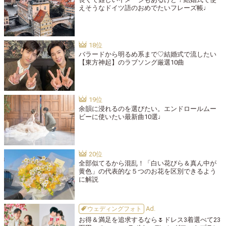
えそうなドイツ語のおめでたいフレーズ帳♩
バラードから明るめ系まで♡結婚式で流したい
【東方神起】のラブソング厳選10曲
余韻に浸れるのを選びたい。エンドロールムー
ビーに使いたい最新曲10選♩
全部似てるから混乱！「白い花びら＆真ん中が
黄色」の代表的な５つのお花を区別できるよう
に解説
ウェディングフォト
お得＆満足を追求するなら🌷ドレス3着選べて23