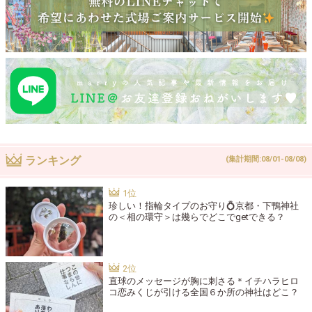
ランキング
(集計期間:08/01-08/08)
珍しい！指輪タイプのお守り💍京都・下鴨神社
の＜相の環守＞は幾らでどこでgetできる？
直球のメッセージが胸に刺さる＊イチハラヒロ
コ恋みくじが引ける全国６か所の神社はどこ？