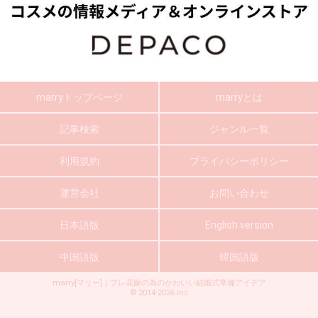
marryトップページ
marryとは
記事検索
ジャンル一覧
利用規約
プライバシーポリシー
運営会社
お問い合わせ
日本語版
English version
中国語版
韓国語版
marry[マリー]｜プレ花嫁の為のかわいい結婚式準備アイデア
©
2014-2026
Inc