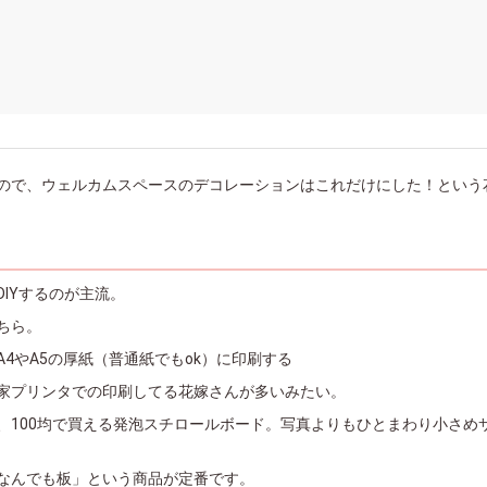
ので、ウェルカムスペースのデコレーションはこれだけにした！という
IYするのが主流。
ちら。
4やA5の厚紙（普通紙でもok）に印刷する
家プリンタでの印刷してる花嫁さんが多いみたい。
、100均で買える発泡スチロールボード。写真よりもひとまわり小さめ
なんでも板」という商品が定番です。