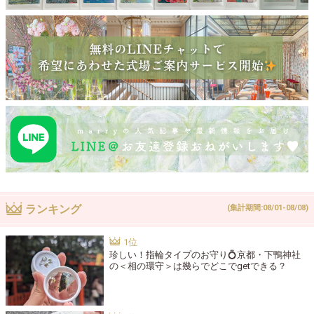
ランキング
(集計期間:08/01-08/08)
珍しい！指輪タイプのお守り💍京都・下鴨神社
の＜相の環守＞は幾らでどこでgetできる？