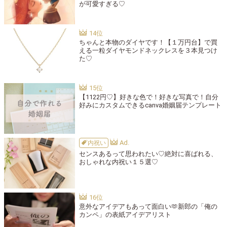
が可愛すぎる♡
ちゃんと本物のダイヤです！【１万円台】で買
える一粒ダイヤモンドネックレスを３本見つけ
た♡
【1122円♡】好きな色で！好きな写真で！自分
好みにカスタムできるcanva婚姻届テンプレート
内祝い
センスあるって思われたい♡絶対に喜ばれる、
おしゃれな内祝い１５選♡
意外なアイデアもあって面白い🫶新郎の「俺の
カンペ」の表紙アイデアリスト