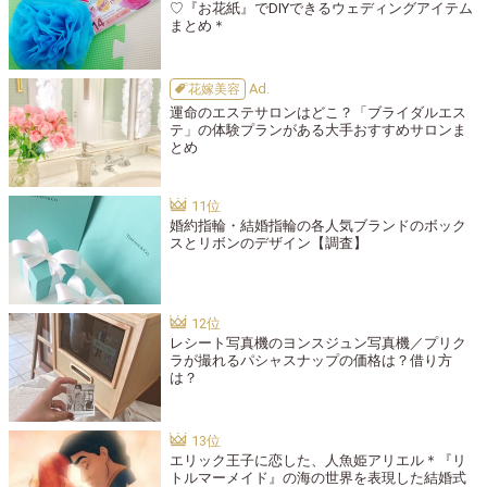
♡『お花紙』でDIYできるウェディングアイテム
まとめ＊
花嫁美容
運命のエステサロンはどこ？「ブライダルエス
テ」の体験プランがある大手おすすめサロンま
とめ
婚約指輪・結婚指輪の各人気ブランドのボック
スとリボンのデザイン【調査】
レシート写真機のヨンスジュン写真機／プリク
ラが撮れるパシャスナップの価格は？借り方
は？
エリック王子に恋した、人魚姫アリエル＊『リ
トルマーメイド』の海の世界を表現した結婚式