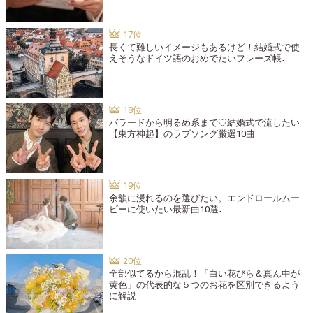
長くて難しいイメージもあるけど！結婚式で使
えそうなドイツ語のおめでたいフレーズ帳♩
バラードから明るめ系まで♡結婚式で流したい
【東方神起】のラブソング厳選10曲
余韻に浸れるのを選びたい。エンドロールムー
ビーに使いたい最新曲10選♩
全部似てるから混乱！「白い花びら＆真ん中が
黄色」の代表的な５つのお花を区別できるよう
に解説