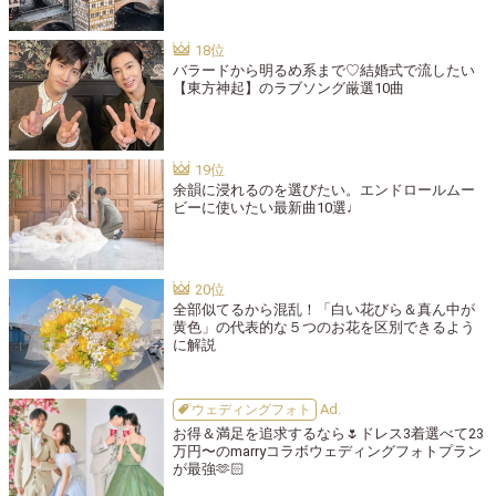
バラードから明るめ系まで♡結婚式で流したい
【東方神起】のラブソング厳選10曲
余韻に浸れるのを選びたい。エンドロールムー
ビーに使いたい最新曲10選♩
全部似てるから混乱！「白い花びら＆真ん中が
黄色」の代表的な５つのお花を区別できるよう
に解説
ウェディングフォト
お得＆満足を追求するなら🌷ドレス3着選べて23
万円〜のmarryコラボウェディングフォトプラン
が最強🫶🏻