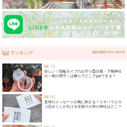
ランキング
(集計期間:07/31-08/07)
珍しい！指輪タイプのお守り💍京都・下鴨神社
の＜相の環守＞は幾らでどこでgetできる？
直球のメッセージが胸に刺さる＊イチハラヒロ
コ恋みくじが引ける全国６か所の神社はどこ？