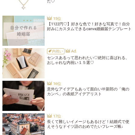
た♡
【1122円♡】好きな色で！好きな写真で！自分
好みにカスタムできるcanva婚姻届テンプレート
内祝い
センスあるって思われたい♡絶対に喜ばれる、
おしゃれな内祝い１５選♡
意外なアイデアもあって面白い🫶新郎の「俺の
カンペ」の表紙アイデアリスト
長くて難しいイメージもあるけど！結婚式で使
えそうなドイツ語のおめでたいフレーズ帳♩