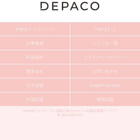
marryトップページ
marryとは
記事検索
ジャンル一覧
利用規約
プライバシーポリシー
運営会社
お問い合わせ
日本語版
English version
中国語版
韓国語版
marry[マリー]｜プレ花嫁の為のかわいい結婚式準備アイデア
©
2014-2026
Inc