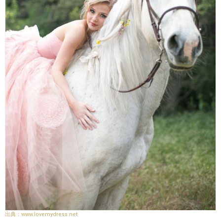
www.lovemydress.net