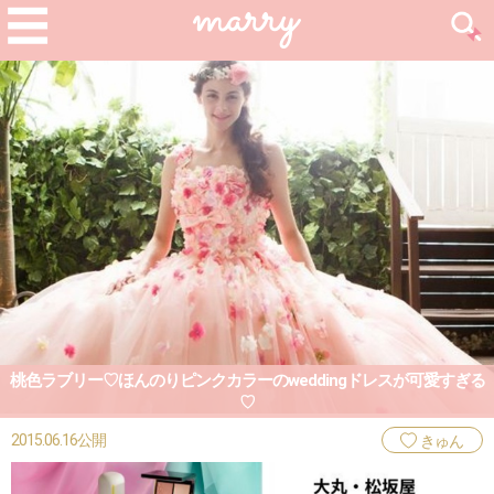
桃色ラブリー♡ほんのりピンクカラーのweddingドレスが可愛すぎる
♡
2015.06.16公開
きゅん