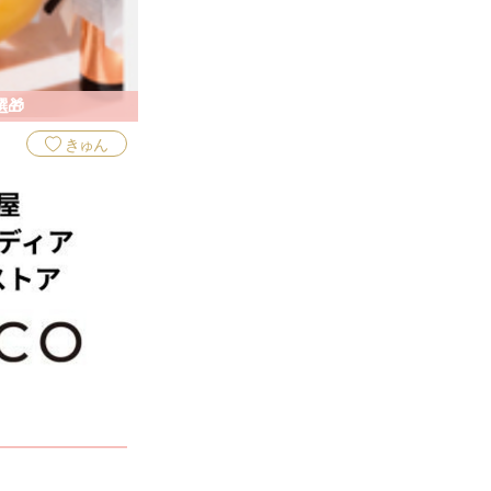
🎁
きゅん