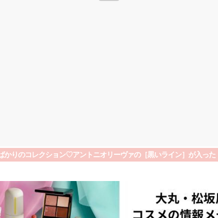
たばかりのコレクション♡アントニオリーヴァの［黒いライン］が入った