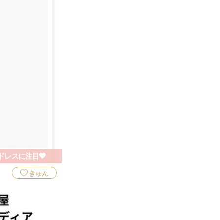
ドレスに注目🖤
きゅん