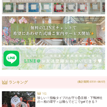
ランキング
(集計期間:07/31-08/07)
珍しい！指輪タイプのお守り💍京都・下鴨神社
の＜相の環守＞は幾らでどこでgetできる？