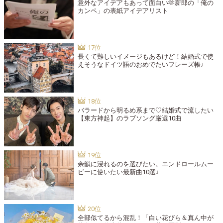
意外なアイデアもあって面白い🫶新郎の「俺の
カンペ」の表紙アイデアリスト
長くて難しいイメージもあるけど！結婚式で使
えそうなドイツ語のおめでたいフレーズ帳♩
バラードから明るめ系まで♡結婚式で流したい
【東方神起】のラブソング厳選10曲
余韻に浸れるのを選びたい。エンドロールムー
ビーに使いたい最新曲10選♩
全部似てるから混乱！「白い花びら＆真ん中が