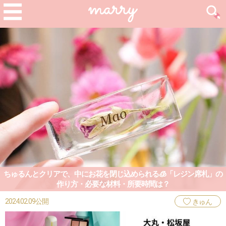
ちゅるんとクリアで、中にお花を閉じ込められる🧊「レジン席札」の
作り方・必要な材料・所要時間は？
2024.02.09公開
きゅん