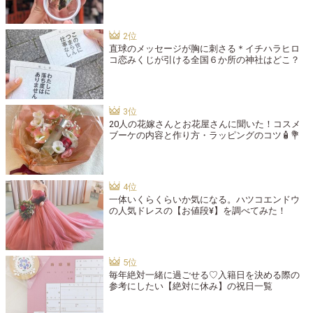
直球のメッセージが胸に刺さる＊イチハラヒロ
コ恋みくじが引ける全国６か所の神社はどこ？
20人の花嫁さんとお花屋さんに聞いた！コスメ
ブーケの内容と作り方・ラッピングのコツ🧴💐
一体いくらくらいか気になる。ハツコエンドウ
の人気ドレスの【お値段¥】を調べてみた！
毎年絶対一緒に過ごせる♡入籍日を決める際の
参考にしたい【絶対に休み】の祝日一覧