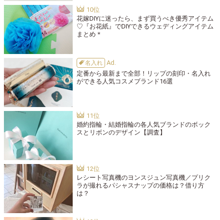
花嫁DIYに迷ったら、まず買うべき優秀アイテム
♡『お花紙』でDIYできるウェディングアイテム
まとめ＊
名入れ
定番から最新まで全部！リップの刻印・名入れ
ができる人気コスメブランド16選
婚約指輪・結婚指輪の各人気ブランドのボック
スとリボンのデザイン【調査】
レシート写真機のヨンスジュン写真機／プリク
ラが撮れるパシャスナップの価格は？借り方
は？