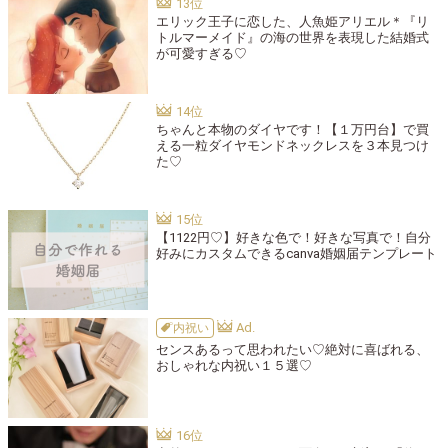
エリック王子に恋した、人魚姫アリエル＊『リ
トルマーメイド』の海の世界を表現した結婚式
が可愛すぎる♡
ちゃんと本物のダイヤです！【１万円台】で買
える一粒ダイヤモンドネックレスを３本見つけ
た♡
【1122円♡】好きな色で！好きな写真で！自分
好みにカスタムできるcanva婚姻届テンプレート
内祝い
センスあるって思われたい♡絶対に喜ばれる、
おしゃれな内祝い１５選♡