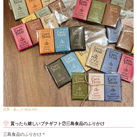
@___n.app_wd
貰ったら嬉しいプチギフト⑦三島食品のふりかけ
三島食品のふりかけ＊