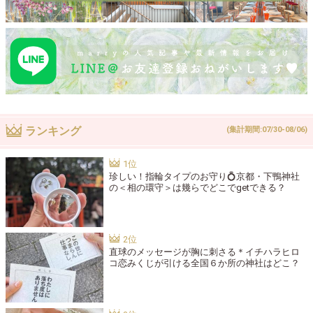
ランキング
(集計期間:07/30-08/06)
珍しい！指輪タイプのお守り💍京都・下鴨神社
の＜相の環守＞は幾らでどこでgetできる？
直球のメッセージが胸に刺さる＊イチハラヒロ
コ恋みくじが引ける全国６か所の神社はどこ？