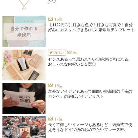
た♡
【1122円♡】好きな色で！好きな写真で！自分
好みにカスタムできるcanva婚姻届テンプレート
内祝い
センスあるって思われたい♡絶対に喜ばれる、
おしゃれな内祝い１５選♡
意外なアイデアもあって面白い🫶新郎の「俺の
カンペ」の表紙アイデアリスト
長くて難しいイメージもあるけど！結婚式で使
えそうなドイツ語のおめでたいフレーズ帳♩