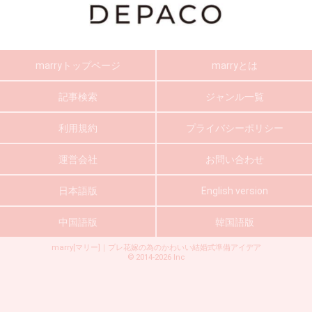
marryトップページ
marryとは
記事検索
ジャンル一覧
利用規約
プライバシーポリシー
運営会社
お問い合わせ
日本語版
English version
中国語版
韓国語版
marry[マリー]｜プレ花嫁の為のかわいい結婚式準備アイデア
©
2014-2026
Inc