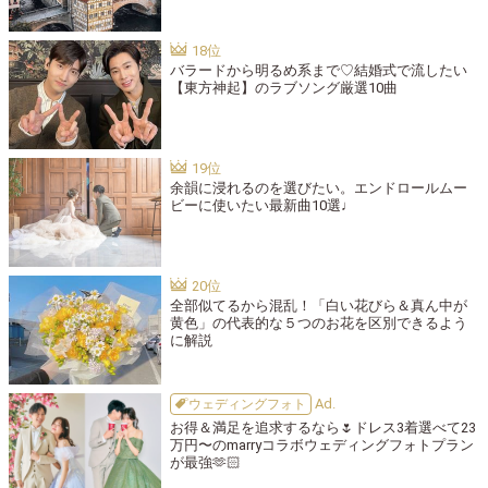
バラードから明るめ系まで♡結婚式で流したい
【東方神起】のラブソング厳選10曲
余韻に浸れるのを選びたい。エンドロールムー
ビーに使いたい最新曲10選♩
全部似てるから混乱！「白い花びら＆真ん中が
黄色」の代表的な５つのお花を区別できるよう
に解説
ウェディングフォト
お得＆満足を追求するなら🌷ドレス3着選べて23
万円〜のmarryコラボウェディングフォトプラン
が最強🫶🏻