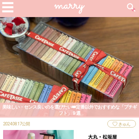
美味しい・センス良いのを選びたい👑定番以外でおすすめな「プチギ
フト」９選
2024.08.17公開
きゅん