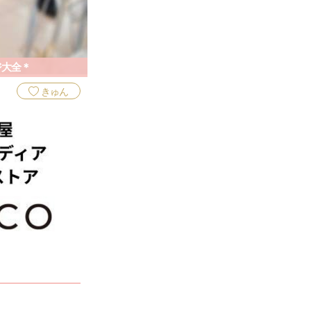
ジ大全＊
きゅん