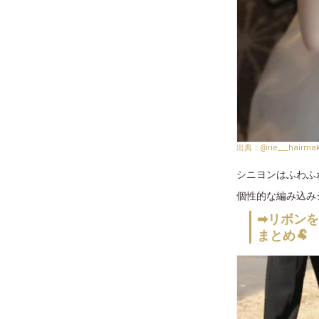
@rie___hairma
シニヨンはふわふ
個性的な編み込み
➡リボン
まとめ🐏