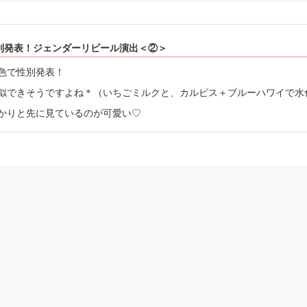
別発表！ジェンダーリビール演出＜②＞
色で性別発表！
似できそうですよね＊（いちごミルクと、カルピス＋ブルーハワイで水
かりと先に見ているのが可愛い♡