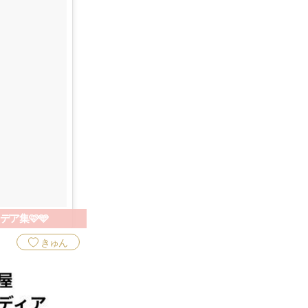
ア集🩷🩵
きゅん