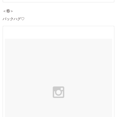
＜⑯＞
バックハグ♡