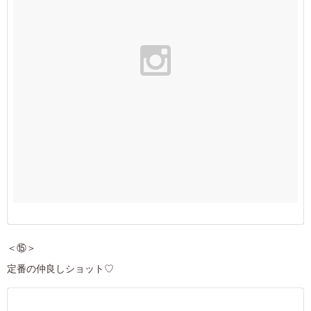
＜⑮＞
定番の仲良しショット♡