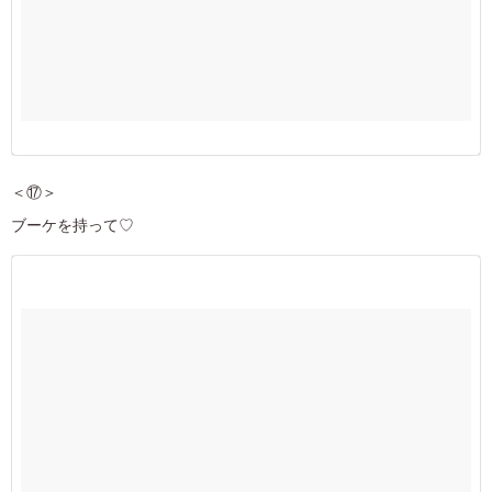
＜⑰＞
ブーケを持って♡