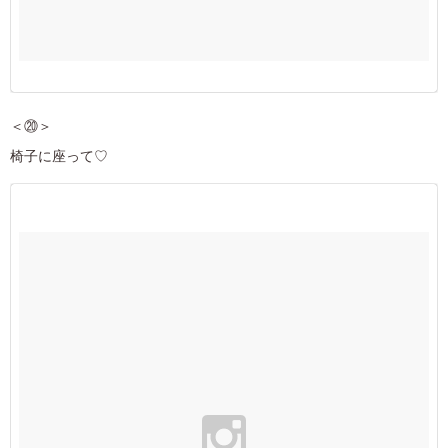
＜⑳＞
椅子に座って♡