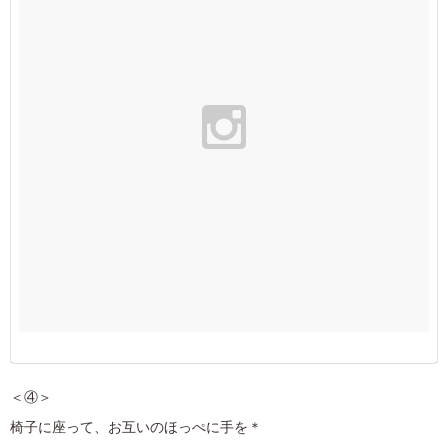
＜④＞
椅子に座って、お互いのほっぺに手を＊