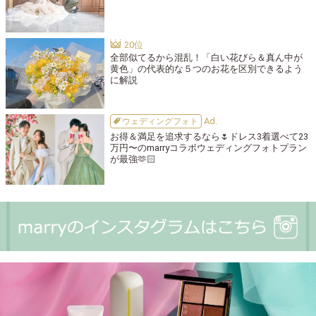
全部似てるから混乱！「白い花びら＆真ん中が
黄色」の代表的な５つのお花を区別できるよう
に解説
ウェディングフォト
お得＆満足を追求するなら🌷ドレス3着選べて23
万円〜のmarryコラボウェディングフォトプラン
が最強🫶🏻