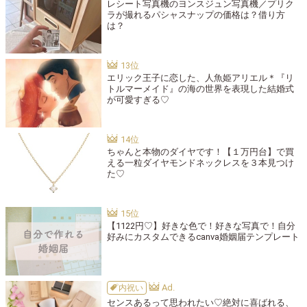
レシート写真機のヨンスジュン写真機／プリク
ラが撮れるパシャスナップの価格は？借り方
は？
エリック王子に恋した、人魚姫アリエル＊『リ
トルマーメイド』の海の世界を表現した結婚式
が可愛すぎる♡
ちゃんと本物のダイヤです！【１万円台】で買
える一粒ダイヤモンドネックレスを３本見つけ
た♡
【1122円♡】好きな色で！好きな写真で！自分
好みにカスタムできるcanva婚姻届テンプレート
内祝い
センスあるって思われたい♡絶対に喜ばれる、