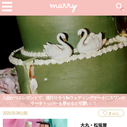
上品かつエレガントで、流行りそう🦢ウェディングケーキにスワンの
ケーキトッパーを乗せると可愛い...！
2025.05.08公開
きゅん