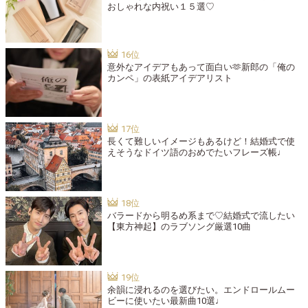
おしゃれな内祝い１５選♡
意外なアイデアもあって面白い🫶新郎の「俺の
カンペ」の表紙アイデアリスト
長くて難しいイメージもあるけど！結婚式で使
えそうなドイツ語のおめでたいフレーズ帳♩
バラードから明るめ系まで♡結婚式で流したい
【東方神起】のラブソング厳選10曲
余韻に浸れるのを選びたい。エンドロールムー
ビーに使いたい最新曲10選♩