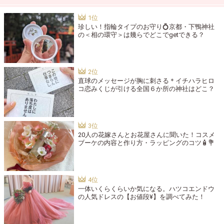
珍しい！指輪タイプのお守り💍京都・下鴨神社
の＜相の環守＞は幾らでどこでgetできる？
直球のメッセージが胸に刺さる＊イチハラヒロ
コ恋みくじが引ける全国６か所の神社はどこ？
20人の花嫁さんとお花屋さんに聞いた！コスメ
ブーケの内容と作り方・ラッピングのコツ🧴💐
一体いくらくらいか気になる。ハツコエンドウ
の人気ドレスの【お値段¥】を調べてみた！