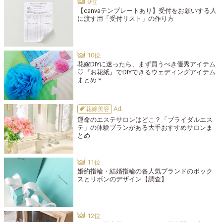
【canvaテンプレートあり】受付をお願いする人
に渡す用「受付リスト」の作り方
花嫁DIYに迷ったら、まず買うべき優秀アイテム
♡『お花紙』でDIYできるウェディングアイテム
まとめ＊
花嫁美容
運命のエステサロンはどこ？「ブライダルエス
テ」の体験プランがある大手おすすめサロンま
とめ
婚約指輪・結婚指輪の各人気ブランドのボック
スとリボンのデザイン【調査】