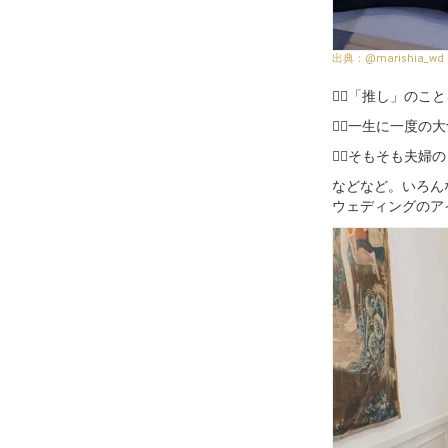
@marishia_wd
❤️‍🔥「推し」
❤️‍🔥一生に一
❤️‍🔥そもそも
などなど。いろん
ウェディングのア