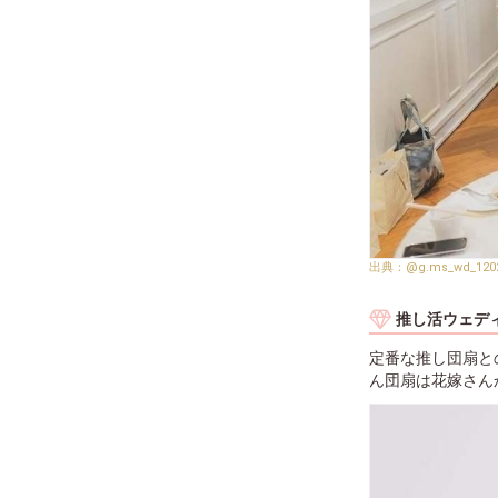
@g.ms_wd_120
推し活ウェデ
定番な推し団扇と
ん団扇は花嫁さん