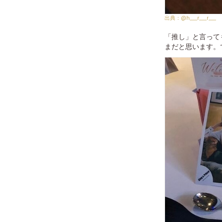
@h___r___r___
「推し」と言って
まだと思います。