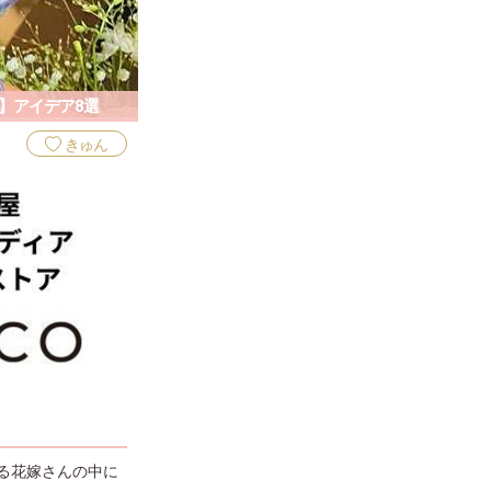
】アイデア8選
きゅん
る花嫁さんの中に