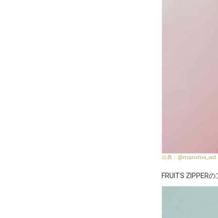
@marishia_wd
FRUITS ZI