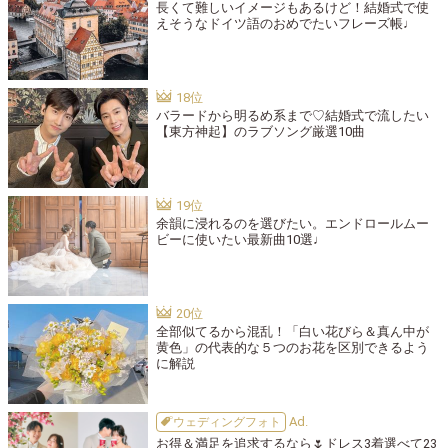
長くて難しいイメージもあるけど！結婚式で使
えそうなドイツ語のおめでたいフレーズ帳♩
バラードから明るめ系まで♡結婚式で流したい
【東方神起】のラブソング厳選10曲
余韻に浸れるのを選びたい。エンドロールムー
ビーに使いたい最新曲10選♩
全部似てるから混乱！「白い花びら＆真ん中が
黄色」の代表的な５つのお花を区別できるよう
に解説
ウェディングフォト
お得＆満足を追求するなら🌷ドレス3着選べて23