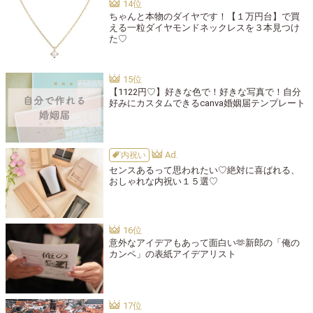
ちゃんと本物のダイヤです！【１万円台】で買
える一粒ダイヤモンドネックレスを３本見つけ
た♡
【1122円♡】好きな色で！好きな写真で！自分
好みにカスタムできるcanva婚姻届テンプレート
内祝い
センスあるって思われたい♡絶対に喜ばれる、
おしゃれな内祝い１５選♡
意外なアイデアもあって面白い🫶新郎の「俺の
カンペ」の表紙アイデアリスト