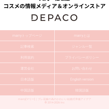
marryトップページ
marryとは
記事検索
ジャンル一覧
利用規約
プライバシーポリシー
運営会社
お問い合わせ
日本語版
English version
中国語版
韓国語版
marry[マリー]｜プレ花嫁の為のかわいい結婚式準備アイデア
©
2014-2026
Inc