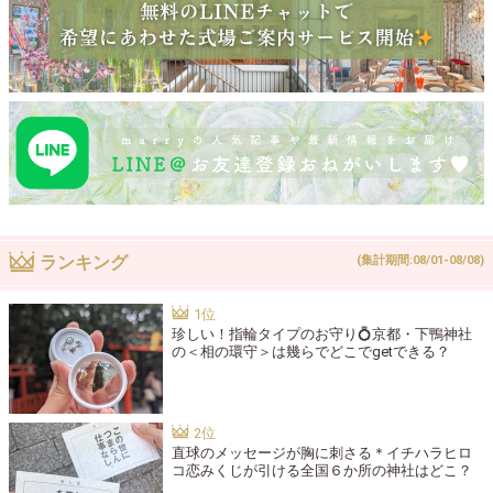
ランキング
(集計期間:08/01-08/08)
珍しい！指輪タイプのお守り💍京都・下鴨神社
の＜相の環守＞は幾らでどこでgetできる？
直球のメッセージが胸に刺さる＊イチハラヒロ
コ恋みくじが引ける全国６か所の神社はどこ？