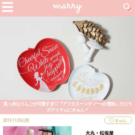
真っ赤なりんごが可愛すぎ♡『アフタヌーンティー×白雪姫』のコラ
ボアイテムにきゅん＊
2015.11.03公開
きゅん