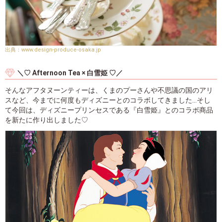
www.design-produce-osaka.jp
＼♡ Afternoon Tea × 白雪姫 ♡／
そんなアフタヌーンティーは、くまのプーさんや不思議の国のアリ
スなど、今までに何度もディズニーとのコラボしてきました…そし
て今回は、ディズニープリンセスである『白雪姫』とのコラボ商品
を新たに作り出しました♡