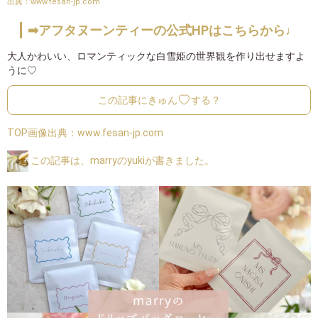
www.fesan-jp.com
➡アフタヌーンティーの公式HPはこちらから♩
大人かわいい、ロマンティックな白雪姫の世界観を作り出せますよ
うに♡
この記事にきゅん
する？
TOP画像出典：
www.fesan-jp.com
この記事は、marryのyukiが書きました。