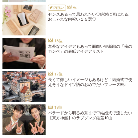
内祝い
センスあるって思われたい♡絶対に喜ばれる、
おしゃれな内祝い１５選♡
意外なアイデアもあって面白い🫶新郎の「俺の
カンペ」の表紙アイデアリスト
長くて難しいイメージもあるけど！結婚式で使
えそうなドイツ語のおめでたいフレーズ帳♩
バラードから明るめ系まで♡結婚式で流したい
【東方神起】のラブソング厳選10曲