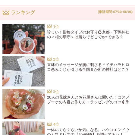
ランキング
(集計期間:07/30-08/06)
珍しい！指輪タイプのお守り💍京都・下鴨神社
の＜相の環守＞は幾らでどこでgetできる？
直球のメッセージが胸に刺さる＊イチハラヒロ
コ恋みくじが引ける全国６か所の神社はどこ？
20人の花嫁さんとお花屋さんに聞いた！コスメ
ブーケの内容と作り方・ラッピングのコツ🧴💐
一体いくらくらいか気になる。ハツコエンドウ
の人気ドレスの【お値段¥】を調べてみた！