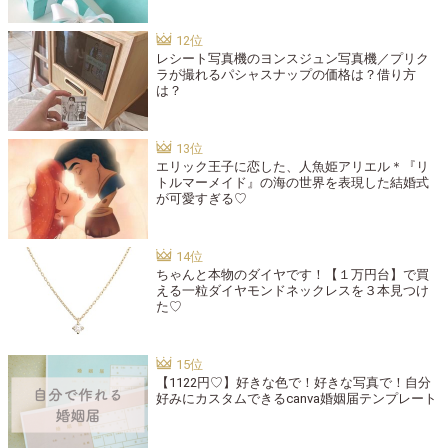
レシート写真機のヨンスジュン写真機／プリク
ラが撮れるパシャスナップの価格は？借り方
は？
エリック王子に恋した、人魚姫アリエル＊『リ
トルマーメイド』の海の世界を表現した結婚式
が可愛すぎる♡
ちゃんと本物のダイヤです！【１万円台】で買
える一粒ダイヤモンドネックレスを３本見つけ
た♡
【1122円♡】好きな色で！好きな写真で！自分
好みにカスタムできるcanva婚姻届テンプレート