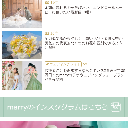
余韻に浸れるのを選びたい。エンドロールムー
ビーに使いたい最新曲10選♩
全部似てるから混乱！「白い花びら＆真ん中が
黄色」の代表的な５つのお花を区別できるよう
に解説
ウェディングフォト
お得＆満足を追求するなら🌷ドレス3着選べて23
万円〜のmarryコラボウェディングフォトプラン
が最強🫶🏻