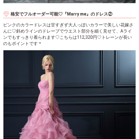
格安でフルオーダー可能♡『Marry me』のドレス②
ピンクのカラードレスは甘すぎず大人っぽいカラーで美しい花嫁さ
んに♡斜めラインのドレープでウエスト部分を細く見せて、Aライ
ンでもすっきり着られます♡こちらは112,320円♡トレーンが長い
のもポイントです＊