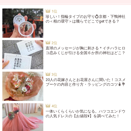
珍しい！指輪タイプのお守り💍京都・下鴨神社
の＜相の環守＞は幾らでどこでgetできる？
直球のメッセージが胸に刺さる＊イチハラヒロ
コ恋みくじが引ける全国６か所の神社はどこ？
20人の花嫁さんとお花屋さんに聞いた！コスメ
ブーケの内容と作り方・ラッピングのコツ🧴💐
一体いくらくらいか気になる。ハツコエンドウ
の人気ドレスの【お値段¥】を調べてみた！