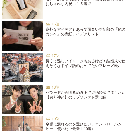
おしゃれな内祝い１５選♡
意外なアイデアもあって面白い🫶新郎の「俺の
カンペ」の表紙アイデアリスト
長くて難しいイメージもあるけど！結婚式で使
えそうなドイツ語のおめでたいフレーズ帳♩
バラードから明るめ系まで♡結婚式で流したい
【東方神起】のラブソング厳選10曲
余韻に浸れるのを選びたい。エンドロールムー
ビーに使いたい最新曲10選♩