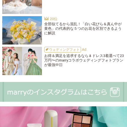
全部似てるから混乱！「白い花びら＆真ん中が
黄色」の代表的な５つのお花を区別できるよう
に解説
ウェディングフォト
お得＆満足を追求するなら🌷ドレス3着選べて23
万円〜のmarryコラボウェディングフォトプラン
が最強🫶🏻