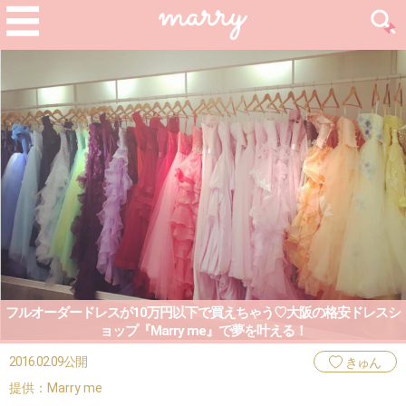
フルオーダードレスが10万円以下で買えちゃう♡大阪の格安ドレスシ
ョップ『Marry me』で夢を叶える！
2016.02.09公開
きゅん
提供：Marry me