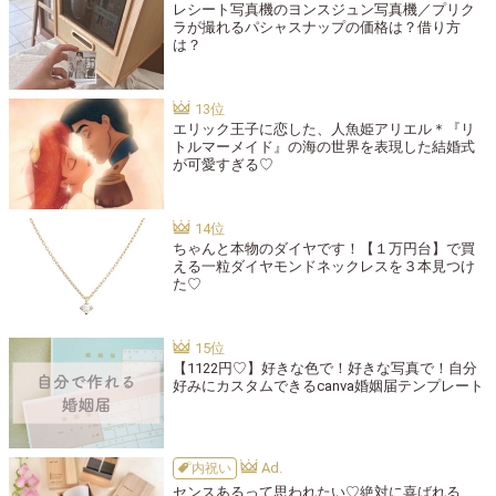
レシート写真機のヨンスジュン写真機／プリク
ラが撮れるパシャスナップの価格は？借り方
は？
エリック王子に恋した、人魚姫アリエル＊『リ
トルマーメイド』の海の世界を表現した結婚式
が可愛すぎる♡
ちゃんと本物のダイヤです！【１万円台】で買
える一粒ダイヤモンドネックレスを３本見つけ
た♡
【1122円♡】好きな色で！好きな写真で！自分
好みにカスタムできるcanva婚姻届テンプレート
内祝い
センスあるって思われたい♡絶対に喜ばれる、