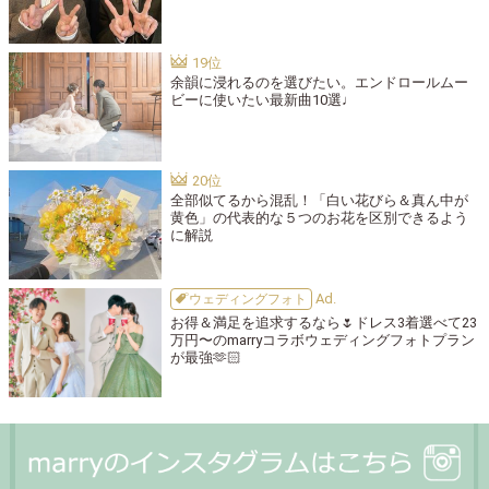
余韻に浸れるのを選びたい。エンドロールムー
ビーに使いたい最新曲10選♩
全部似てるから混乱！「白い花びら＆真ん中が
黄色」の代表的な５つのお花を区別できるよう
に解説
ウェディングフォト
お得＆満足を追求するなら🌷ドレス3着選べて23
万円〜のmarryコラボウェディングフォトプラン
が最強🫶🏻