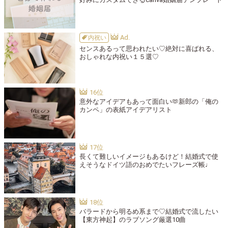
内祝い
センスあるって思われたい♡絶対に喜ばれる、
おしゃれな内祝い１５選♡
意外なアイデアもあって面白い🫶新郎の「俺の
カンペ」の表紙アイデアリスト
長くて難しいイメージもあるけど！結婚式で使
えそうなドイツ語のおめでたいフレーズ帳♩
バラードから明るめ系まで♡結婚式で流したい
【東方神起】のラブソング厳選10曲