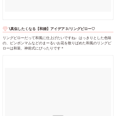
\真似したくなる【和婚】アイデア３/リングピロー♡
リングピローだって和風に仕上げたいですね♩はっきりとした色味
の、ピンポンマムなどのまーるいお花を散りばめた和風のリングピ
ローは和装、神前式にぴったりです＊