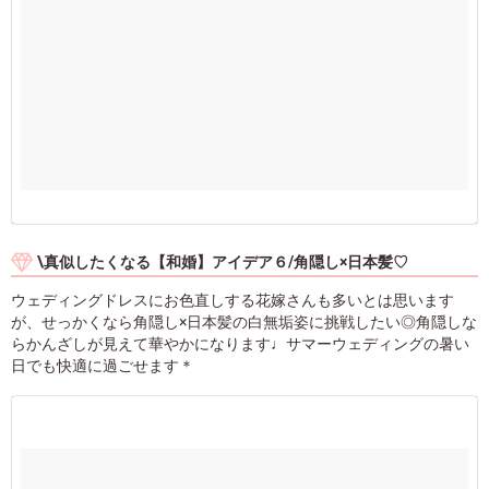
\真似したくなる【和婚】アイデア６/角隠し×日本髪♡
ウェディングドレスにお色直しする花嫁さんも多いとは思います
が、せっかくなら角隠し×日本髪の白無垢姿に挑戦したい◎角隠しな
らかんざしが見えて華やかになります♩サマーウェディングの暑い
日でも快適に過ごせます＊