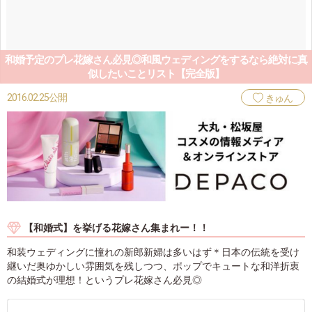
和婚予定のプレ花嫁さん必見◎和風ウェディングをするなら絶対に真
似したいことリスト【完全版】
2016.02.25公開
きゅん
【和婚式】を挙げる花嫁さん集まれー！！
和装ウェディングに憧れの新郎新婦は多いはず＊日本の伝統を受け
継いだ奥ゆかしい雰囲気を残しつつ、ポップでキュートな和洋折衷
の結婚式が理想！というプレ花嫁さん必見◎