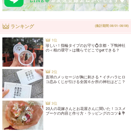
ランキング
(集計期間:08/01-08/08)
珍しい！指輪タイプのお守り💍京都・下鴨神社
の＜相の環守＞は幾らでどこでgetできる？
直球のメッセージが胸に刺さる＊イチハラヒロ
コ恋みくじが引ける全国６か所の神社はどこ？
20人の花嫁さんとお花屋さんに聞いた！コスメ
ブーケの内容と作り方・ラッピングのコツ🧴💐