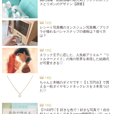
スとリボンのデザイン【調査】
レシート写真機のヨンスジュン写真機／プリク
ラが撮れるパシャスナップの価格は？借り方
は？
エリック王子に恋した、人魚姫アリエル＊『リ
トルマーメイド』の海の世界を表現した結婚式
が可愛すぎる♡
ちゃんと本物のダイヤです！【１万円台】で買
える一粒ダイヤモンドネックレスを３本見つけ
た♡
【1122円♡】好きな色で！好きな写真で！自分
好みにカスタムできるcanva婚姻届テンプレート