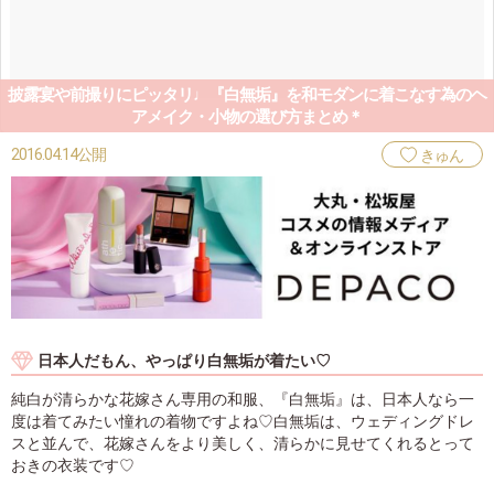
披露宴や前撮りにピッタリ♩『白無垢』を和モダンに着こなす為のヘ
アメイク・小物の選び方まとめ＊
2016.04.14公開
きゅん
日本人だもん、やっぱり白無垢が着たい♡
純白が清らかな花嫁さん専用の和服、『白無垢』は、日本人なら一
度は着てみたい憧れの着物ですよね♡白無垢は、ウェディングドレ
スと並んで、花嫁さんをより美しく、清らかに見せてくれるとって
おきの衣装です♡