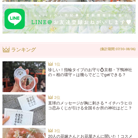
ランキング
(集計期間:07/30-08/06)
珍しい！指輪タイプのお守り💍京都・下鴨神社
の＜相の環守＞は幾らでどこでgetできる？
直球のメッセージが胸に刺さる＊イチハラヒロ
コ恋みくじが引ける全国６か所の神社はどこ？
20人の花嫁さんとお花屋さんに聞いた！コスメ