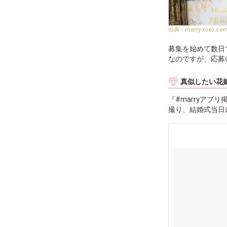
marry-xoxo.co
募集を始めて数日
なのですが、応募
真似したい花
『#marryア
撮り、結婚式当日