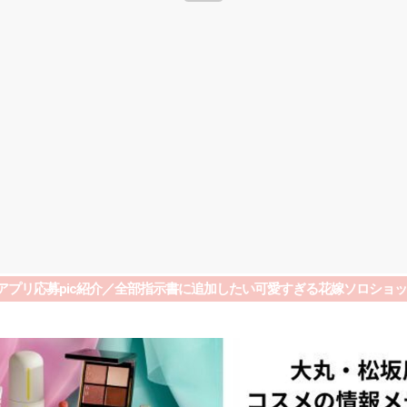
ryアプリ応募pic紹介／全部指示書に追加したい可愛すぎる花嫁ソロショッ