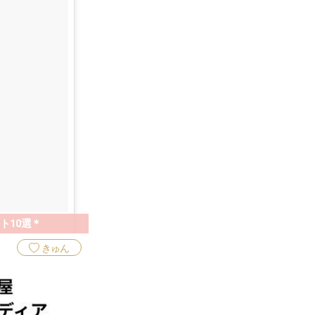
ト10選＊
きゅん