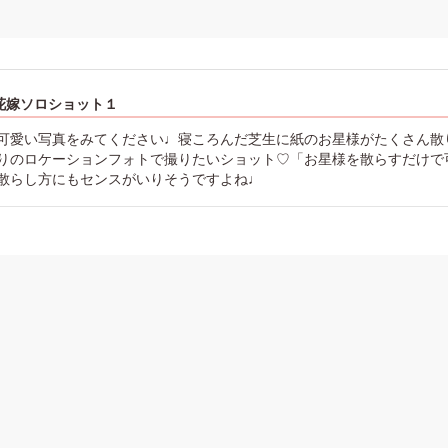
花嫁ソロショット１
可愛い写真をみてください♩寝ころんだ芝生に紙のお星様がたくさん散
りのロケーションフォトで撮りたいショット♡「お星様を散らすだけで
散らし方にもセンスがいりそうですよね♩