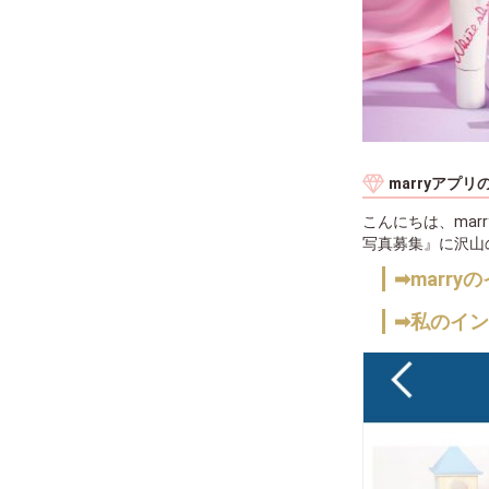
marryアプ
こんにちは、mar
写真募集』に沢山
➡marr
➡私のイ