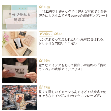
【1122円♡】好きな色で！好きな写真で！自分
好みにカスタムできるcanva婚姻届テンプレート
内祝い
センスあるって思われたい♡絶対に喜ばれる、
おしゃれな内祝い１５選♡
意外なアイデアもあって面白い🫶新郎の「俺の
カンペ」の表紙アイデアリスト
長くて難しいイメージもあるけど！結婚式で使
えそうなドイツ語のおめでたいフレーズ帳♩