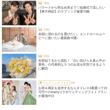
バラードから明るめ系まで♡結婚式で流したい
【東方神起】のラブソング厳選10曲
余韻に浸れるのを選びたい。エンドロールムー
ビーに使いたい最新曲10選♩
全部似てるから混乱！「白い花びら＆真ん中が
黄色」の代表的な５つのお花を区別できるよう
に解説
ウェディングフォト
お得＆満足を追求するなら🌷ドレス3着選べて23
万円〜のmarryコラボウェディングフォトプラン
が最強🫶🏻