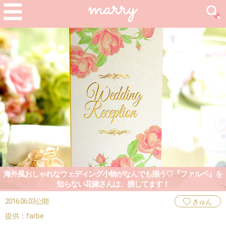
海外風おしゃれなウェディング小物がなんでも揃う♡『ファルベ』を
知らない花嫁さんは、損してます！
2016.06.03公開
きゅん
提供：farbe