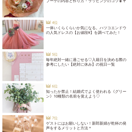
ブーケの内容と作り方・ラッピングのコツ🧴💐
一体いくらくらいか気になる。ハツコエンドウ
の人気ドレスの【お値段¥】を調べてみた！
毎年絶対一緒に過ごせる♡入籍日を決める際の
参考にしたい【絶対に休み】の祝日一覧
知ったか禁止！結婚式でよく使われる《グリー
ン》10種類の名前を覚えよう♡
ゲストにはお願いしない！新郎新婦が乾杯の発
声をするメリットと方法＊