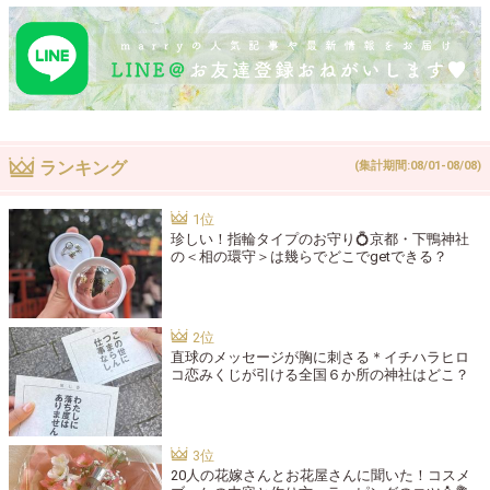
ランキング
(集計期間:08/01-08/08)
珍しい！指輪タイプのお守り💍京都・下鴨神社
の＜相の環守＞は幾らでどこでgetできる？
直球のメッセージが胸に刺さる＊イチハラヒロ
コ恋みくじが引ける全国６か所の神社はどこ？
20人の花嫁さんとお花屋さんに聞いた！コスメ