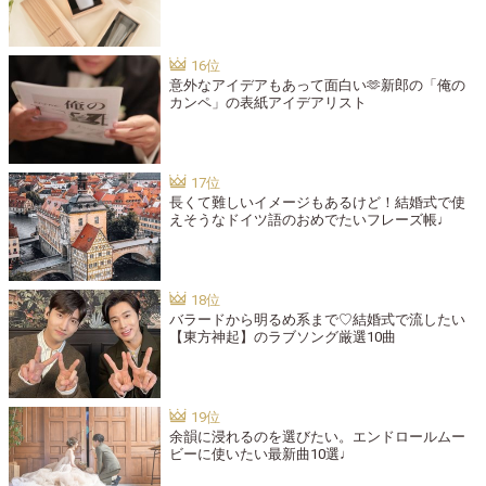
意外なアイデアもあって面白い🫶新郎の「俺の
カンペ」の表紙アイデアリスト
長くて難しいイメージもあるけど！結婚式で使
えそうなドイツ語のおめでたいフレーズ帳♩
バラードから明るめ系まで♡結婚式で流したい
【東方神起】のラブソング厳選10曲
余韻に浸れるのを選びたい。エンドロールムー
ビーに使いたい最新曲10選♩