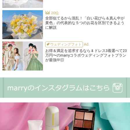
全部似てるから混乱！「白い花びら＆真ん中が
黄色」の代表的な５つのお花を区別できるよう
に解説
ウェディングフォト
お得＆満足を追求するなら🌷ドレス3着選べて23
万円〜のmarryコラボウェディングフォトプラン
が最強🫶🏻