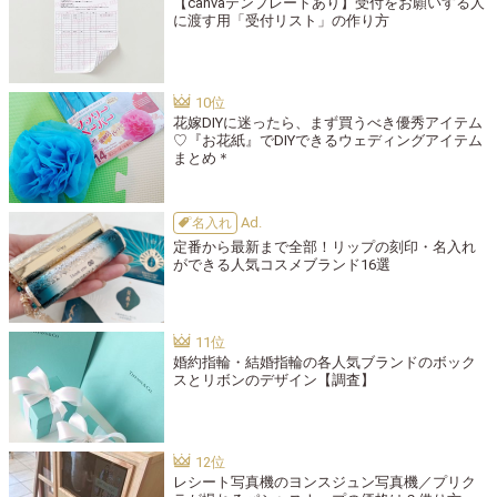
【canvaテンプレートあり】受付をお願いする人
に渡す用「受付リスト」の作り方
花嫁DIYに迷ったら、まず買うべき優秀アイテム
♡『お花紙』でDIYできるウェディングアイテム
まとめ＊
名入れ
定番から最新まで全部！リップの刻印・名入れ
ができる人気コスメブランド16選
婚約指輪・結婚指輪の各人気ブランドのボック
スとリボンのデザイン【調査】
レシート写真機のヨンスジュン写真機／プリク