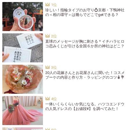
珍しい！指輪タイプのお守り💍京都・下鴨神社
の＜相の環守＞は幾らでどこでgetできる？
直球のメッセージが胸に刺さる＊イチハラヒロ
コ恋みくじが引ける全国６か所の神社はどこ？
20人の花嫁さんとお花屋さんに聞いた！コスメ
ブーケの内容と作り方・ラッピングのコツ🧴💐
一体いくらくらいか気になる。ハツコエンドウ
の人気ドレスの【お値段¥】を調べてみた！