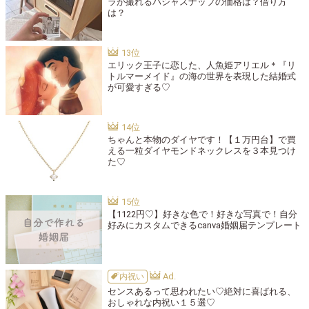
ラが撮れるパシャスナップの価格は？借り方
は？
エリック王子に恋した、人魚姫アリエル＊『リ
トルマーメイド』の海の世界を表現した結婚式
が可愛すぎる♡
ちゃんと本物のダイヤです！【１万円台】で買
える一粒ダイヤモンドネックレスを３本見つけ
た♡
【1122円♡】好きな色で！好きな写真で！自分
好みにカスタムできるcanva婚姻届テンプレート
内祝い
センスあるって思われたい♡絶対に喜ばれる、
おしゃれな内祝い１５選♡