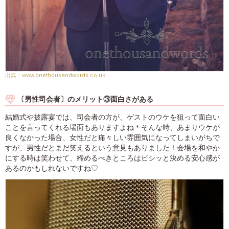
www.onethousandwords.co.uk
〔男性司会者〕のメリット③面白さがある
結婚式や披露宴では、司会者の方が、ゲストのウケを狙って面白い
ことを言ってくれる場面もありますよね＊そんな時、あまりウケが
良くなかった場合、女性だと痛々しい雰囲気になってしまいがちで
すが、男性だとまだ笑えるという意見もありました！会場を和やか
にする時は笑わせて、締めるべきところはビシッと決める安心感が
あるのかもしれないですね♡