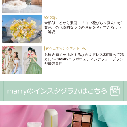
全部似てるから混乱！「白い花びら＆真ん中が
黄色」の代表的な５つのお花を区別できるよう
に解説
ウェディングフォト
お得＆満足を追求するなら🌷ドレス3着選べて23
万円〜のmarryコラボウェディングフォトプラン
が最強🫶🏻