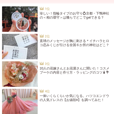
珍しい！指輪タイプのお守り💍京都・下鴨神社
の＜相の環守＞は幾らでどこでgetできる？
直球のメッセージが胸に刺さる＊イチハラヒロ
コ恋みくじが引ける全国６か所の神社はどこ？
20人の花嫁さんとお花屋さんに聞いた！コスメ
ブーケの内容と作り方・ラッピングのコツ🧴💐
一体いくらくらいか気になる。ハツコエンドウ
の人気ドレスの【お値段¥】を調べてみた！