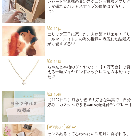
レシート写真機のヨンスジュン写真機／プリク
ラが撮れるパシャスナップの価格は？借り方
は？
エリック王子に恋した、人魚姫アリエル＊『リ
トルマーメイド』の海の世界を表現した結婚式
が可愛すぎる♡
ちゃんと本物のダイヤです！【１万円台】で買
える一粒ダイヤモンドネックレスを３本見つけ
た♡
【1122円♡】好きな色で！好きな写真で！自分
好みにカスタムできるcanva婚姻届テンプレート
内祝い
センスあるって思われたい♡絶対に喜ばれる、