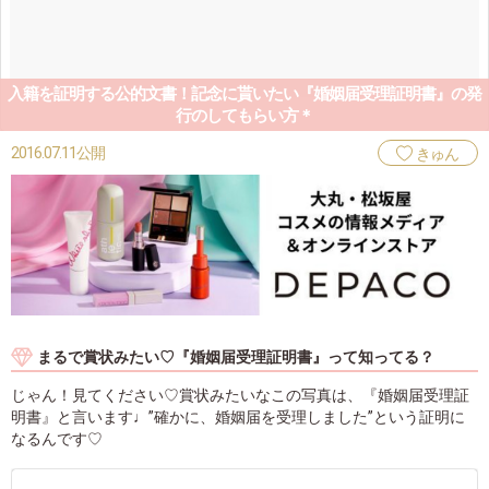
入籍を証明する公的文書！記念に貰いたい『婚姻届受理証明書』の発
行のしてもらい方＊
2016.07.11公開
きゅん
まるで賞状みたい♡『婚姻届受理証明書』って知ってる？
じゃん！見てください♡賞状みたいなこの写真は、『婚姻届受理証
明書』と言います♩”確かに、婚姻届を受理しました”という証明に
なるんです♡