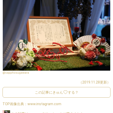
@sapphosugawara
（2019.11.28更新）
この記事にきゅん
する？
TOP画像出典：
www.instagram.com