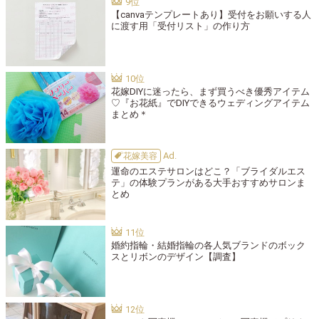
【canvaテンプレートあり】受付をお願いする人
に渡す用「受付リスト」の作り方
花嫁DIYに迷ったら、まず買うべき優秀アイテム
♡『お花紙』でDIYできるウェディングアイテム
まとめ＊
花嫁美容
運命のエステサロンはどこ？「ブライダルエス
テ」の体験プランがある大手おすすめサロンま
とめ
婚約指輪・結婚指輪の各人気ブランドのボック
スとリボンのデザイン【調査】