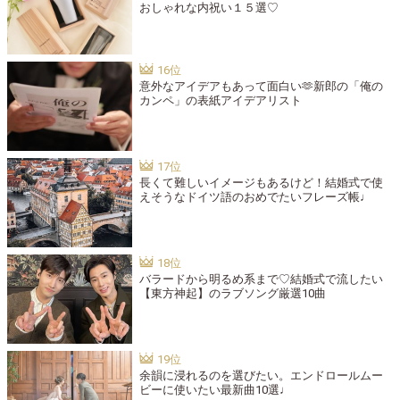
おしゃれな内祝い１５選♡
意外なアイデアもあって面白い🫶新郎の「俺の
カンペ」の表紙アイデアリスト
長くて難しいイメージもあるけど！結婚式で使
えそうなドイツ語のおめでたいフレーズ帳♩
バラードから明るめ系まで♡結婚式で流したい
【東方神起】のラブソング厳選10曲
余韻に浸れるのを選びたい。エンドロールムー
ビーに使いたい最新曲10選♩