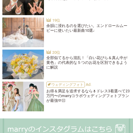
余韻に浸れるのを選びたい。エンドロールムー
ビーに使いたい最新曲10選♩
全部似てるから混乱！「白い花びら＆真ん中が
黄色」の代表的な５つのお花を区別できるよう
に解説
ウェディングフォト
お得＆満足を追求するなら🌷ドレス3着選べて23
万円〜のmarryコラボウェディングフォトプラン
が最強🫶🏻