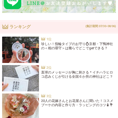
ランキング
(集計期間:07/30-08/06)
珍しい！指輪タイプのお守り💍京都・下鴨神社
の＜相の環守＞は幾らでどこでgetできる？
直球のメッセージが胸に刺さる＊イチハラヒロ
コ恋みくじが引ける全国６か所の神社はどこ？
20人の花嫁さんとお花屋さんに聞いた！コスメ
ブーケの内容と作り方・ラッピングのコツ🧴💐