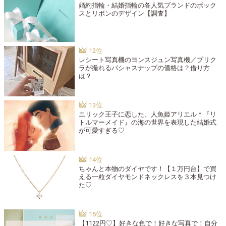
婚約指輪・結婚指輪の各人気ブランドのボック
スとリボンのデザイン【調査】
レシート写真機のヨンスジュン写真機／プリク
ラが撮れるパシャスナップの価格は？借り方
は？
エリック王子に恋した、人魚姫アリエル＊『リ
トルマーメイド』の海の世界を表現した結婚式
が可愛すぎる♡
ちゃんと本物のダイヤです！【１万円台】で買
える一粒ダイヤモンドネックレスを３本見つけ
た♡
【1122円♡】好きな色で！好きな写真で！自分