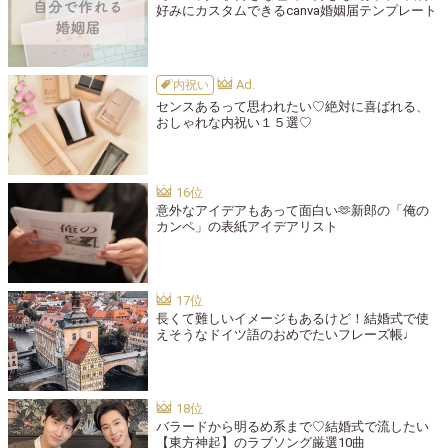
好みにカスタムできるcanva婚姻届テンプレート
内祝い
センスあるって思われたい♡絶対に喜ばれる、
おしゃれな内祝い１５選♡
意外なアイデアもあって面白い🫶新郎の「俺の
カンペ」の表紙アイデアリスト
長くて難しいイメージもあるけど！結婚式で使
えそうなドイツ語のおめでたいフレーズ帳♩
バラードから明るめ系まで♡結婚式で流したい
【東方神起】のラブソング厳選10曲