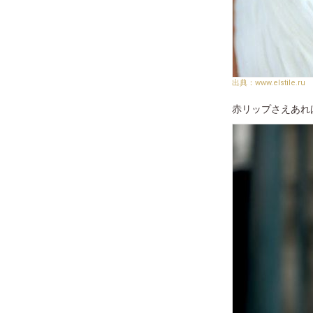
www.elstile.ru
赤リップさえあれ