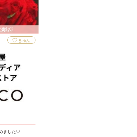
を演出♡
きゅん
めました♡