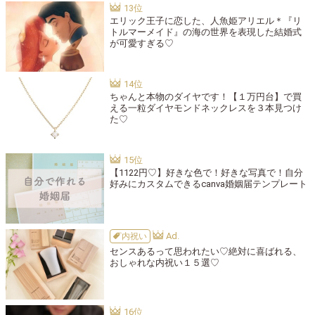
エリック王子に恋した、人魚姫アリエル＊『リ
トルマーメイド』の海の世界を表現した結婚式
が可愛すぎる♡
ちゃんと本物のダイヤです！【１万円台】で買
える一粒ダイヤモンドネックレスを３本見つけ
た♡
【1122円♡】好きな色で！好きな写真で！自分
好みにカスタムできるcanva婚姻届テンプレート
内祝い
センスあるって思われたい♡絶対に喜ばれる、
おしゃれな内祝い１５選♡