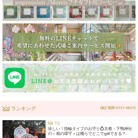
ランキング
(集計期間:07/31-08/07)
珍しい！指輪タイプのお守り💍京都・下鴨神社
の＜相の環守＞は幾らでどこでgetできる？