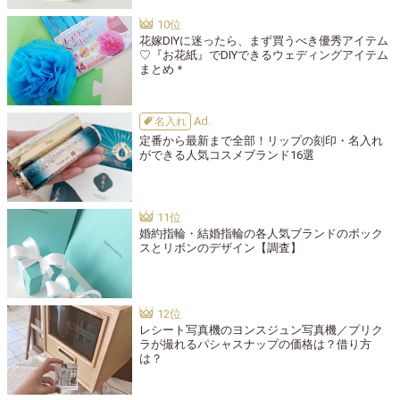
花嫁DIYに迷ったら、まず買うべき優秀アイテム
♡『お花紙』でDIYできるウェディングアイテム
まとめ＊
名入れ
定番から最新まで全部！リップの刻印・名入れ
ができる人気コスメブランド16選
婚約指輪・結婚指輪の各人気ブランドのボック
スとリボンのデザイン【調査】
レシート写真機のヨンスジュン写真機／プリク
ラが撮れるパシャスナップの価格は？借り方
は？