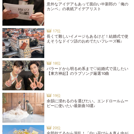
意外なアイデアもあって面白い🫶新郎の「俺の
カンペ」の表紙アイデアリスト
長くて難しいイメージもあるけど！結婚式で使
えそうなドイツ語のおめでたいフレーズ帳♩
バラードから明るめ系まで♡結婚式で流したい
【東方神起】のラブソング厳選10曲
余韻に浸れるのを選びたい。エンドロールムー
ビーに使いたい最新曲10選♩
全部似てるから混乱！「白い花びら＆真ん中が