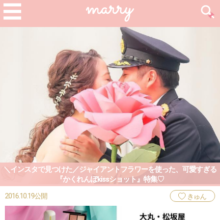
＼インスタで見つけた／ジャイアントフラワーを使った、可愛すぎる
『かくれんぼkissショット』特集♡
2016.10.19公開
きゅん