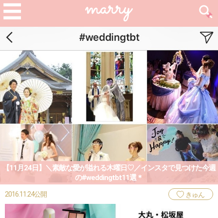
【11月24日】＼素敵な愛が溢れる木曜日♡／インスタで見つけた今週
の#weddingtbt11選＊
2016.11.24公開
きゅん