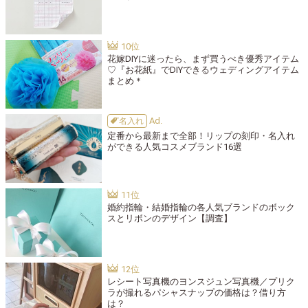
花嫁DIYに迷ったら、まず買うべき優秀アイテム
♡『お花紙』でDIYできるウェディングアイテム
まとめ＊
名入れ
定番から最新まで全部！リップの刻印・名入れ
ができる人気コスメブランド16選
婚約指輪・結婚指輪の各人気ブランドのボック
スとリボンのデザイン【調査】
レシート写真機のヨンスジュン写真機／プリク
ラが撮れるパシャスナップの価格は？借り方
は？