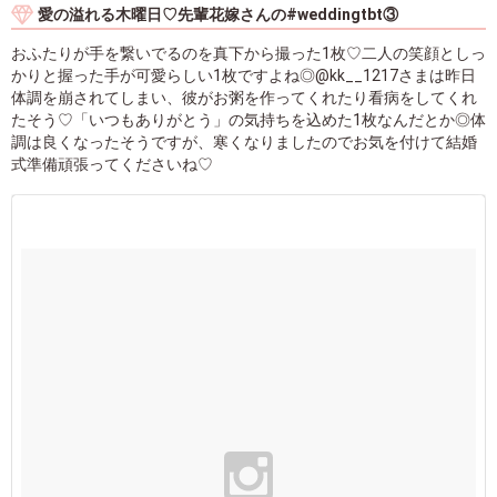
愛の溢れる木曜日♡先輩花嫁さんの#weddingtbt③
おふたりが手を繋いでるのを真下から撮った1枚♡二人の笑顔としっ
かりと握った手が可愛らしい1枚ですよね◎@kk__1217さまは昨日
体調を崩されてしまい、彼がお粥を作ってくれたり看病をしてくれ
たそう♡「いつもありがとう」の気持ちを込めた1枚なんだとか◎体
調は良くなったそうですが、寒くなりましたのでお気を付けて結婚
式準備頑張ってくださいね♡