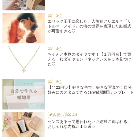
エリック王子に恋した、人魚姫アリエル＊『リ
トルマーメイド』の海の世界を表現した結婚式
が可愛すぎる♡
ちゃんと本物のダイヤです！【１万円台】で買
える一粒ダイヤモンドネックレスを３本見つけ
た♡
【1122円♡】好きな色で！好きな写真で！自分
好みにカスタムできるcanva婚姻届テンプレート
内祝い
センスあるって思われたい♡絶対に喜ばれる、
おしゃれな内祝い１５選♡