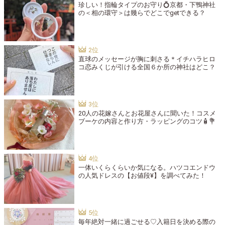
珍しい！指輪タイプのお守り💍京都・下鴨神社
の＜相の環守＞は幾らでどこでgetできる？
直球のメッセージが胸に刺さる＊イチハラヒロ
コ恋みくじが引ける全国６か所の神社はどこ？
20人の花嫁さんとお花屋さんに聞いた！コスメ
ブーケの内容と作り方・ラッピングのコツ🧴💐
一体いくらくらいか気になる。ハツコエンドウ
の人気ドレスの【お値段¥】を調べてみた！
毎年絶対一緒に過ごせる♡入籍日を決める際の