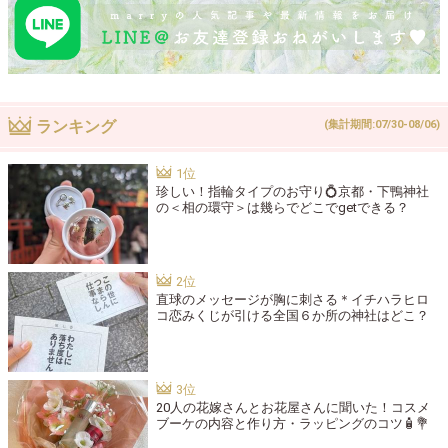
ランキング
(集計期間:07/30-08/06)
珍しい！指輪タイプのお守り💍京都・下鴨神社
の＜相の環守＞は幾らでどこでgetできる？
直球のメッセージが胸に刺さる＊イチハラヒロ
コ恋みくじが引ける全国６か所の神社はどこ？
20人の花嫁さんとお花屋さんに聞いた！コスメ
ブーケの内容と作り方・ラッピングのコツ🧴💐