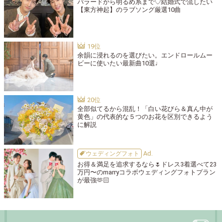
バラードから明るめ系まで♡結婚式で流したい
【東方神起】のラブソング厳選10曲
余韻に浸れるのを選びたい。エンドロールムー
ビーに使いたい最新曲10選♩
全部似てるから混乱！「白い花びら＆真ん中が
黄色」の代表的な５つのお花を区別できるよう
に解説
ウェディングフォト
お得＆満足を追求するなら🌷ドレス3着選べて23
万円〜のmarryコラボウェディングフォトプラン
が最強🫶🏻