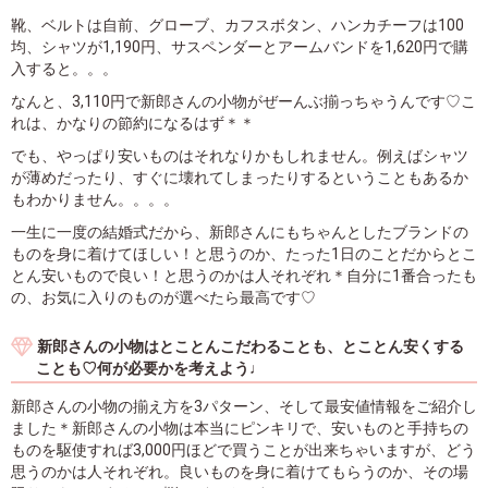
靴、ベルトは自前、グローブ、カフスボタン、ハンカチーフは100
均、シャツが1,190円、サスペンダーとアームバンドを1,620円で購
入すると。。。
なんと、3,110円で新郎さんの小物がぜーんぶ揃っちゃうんです♡こ
れは、かなりの節約になるはず＊＊
でも、やっぱり安いものはそれなりかもしれません。例えばシャツ
が薄めだったり、すぐに壊れてしまったりするということもあるか
もわかりません。。。。
一生に一度の結婚式だから、新郎さんにもちゃんとしたブランドの
ものを身に着けてほしい！と思うのか、たった1日のことだからとこ
とん安いもので良い！と思うのかは人それぞれ＊自分に1番合ったも
の、お気に入りのものが選べたら最高です♡
新郎さんの小物はとことんこだわることも、とことん安くする
ことも♡何が必要かを考えよう♩
新郎さんの小物の揃え方を3パターン、そして最安値情報をご紹介し
ました＊新郎さんの小物は本当にピンキリで、安いものと手持ちの
ものを駆使すれば3,000円ほどで買うことが出来ちゃいますが、どう
思うのかは人それぞれ。良いものを身に着けてもらうのか、その場