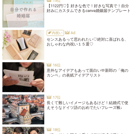
【1122円♡】好きな色で！好きな写真で！自分
好みにカスタムできるcanva婚姻届テンプレート
内祝い
センスあるって思われたい♡絶対に喜ばれる、
おしゃれな内祝い１５選♡
意外なアイデアもあって面白い🫶新郎の「俺の
カンペ」の表紙アイデアリスト
長くて難しいイメージもあるけど！結婚式で使
えそうなドイツ語のおめでたいフレーズ帳♩