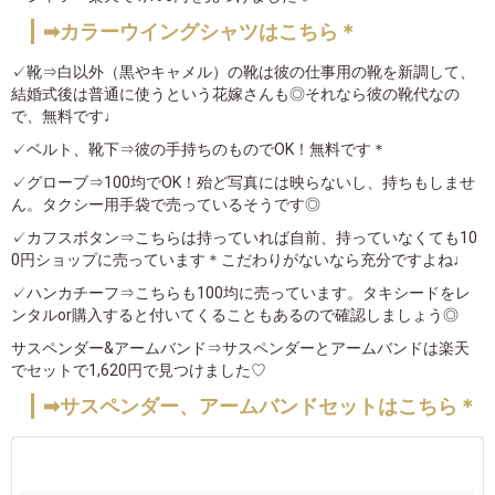
➡カラーウイングシャツはこちら＊
✓靴⇒白以外（黒やキャメル）の靴は彼の仕事用の靴を新調して、
結婚式後は普通に使うという花嫁さんも◎それなら彼の靴代なの
で、無料です♩
✓ベルト、靴下⇒彼の手持ちのものでOK！無料です＊
✓グローブ⇒100均でOK！殆ど写真には映らないし、持ちもしませ
ん。タクシー用手袋で売っているそうです◎
✓カフスボタン⇒こちらは持っていれば自前、持っていなくても10
0円ショップに売っています＊こだわりがないなら充分ですよね♩
✓ハンカチーフ⇒こちらも100均に売っています。タキシードをレ
ンタルor購入すると付いてくることもあるので確認しましょう◎
サスペンダー&アームバンド⇒サスペンダーとアームバンドは楽天
でセットで1,620円で見つけました♡
➡サスペンダー、アームバンドセットはこちら＊