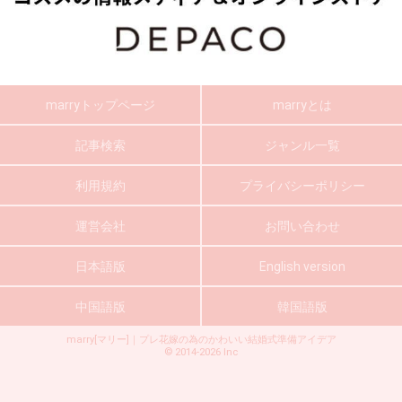
marryトップページ
marryとは
記事検索
ジャンル一覧
利用規約
プライバシーポリシー
運営会社
お問い合わせ
日本語版
English version
中国語版
韓国語版
marry[マリー]｜プレ花嫁の為のかわいい結婚式準備アイデア
©
2014-2026
Inc