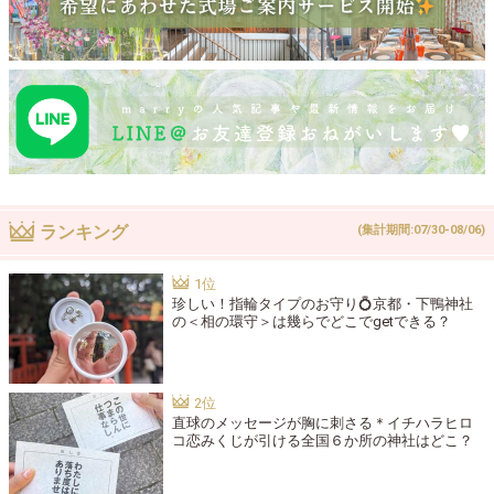
ランキング
(集計期間:07/30-08/06)
珍しい！指輪タイプのお守り💍京都・下鴨神社
の＜相の環守＞は幾らでどこでgetできる？
直球のメッセージが胸に刺さる＊イチハラヒロ
コ恋みくじが引ける全国６か所の神社はどこ？