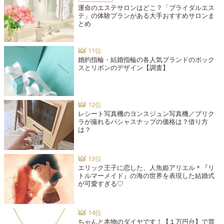
運命のエステサロンはどこ？「ブライダルエス
テ」の体験プランがある大手おすすめサロンま
とめ
婚約指輪・結婚指輪の各人気ブランドのボック
スとリボンのデザイン【調査】
レシート写真機のヨンスジュン写真機／プリク
ラが撮れるパシャスナップの価格は？借り方
は？
エリック王子に恋した、人魚姫アリエル＊『リ
トルマーメイド』の海の世界を表現した結婚式
が可愛すぎる♡
ちゃんと本物のダイヤです！【１万円台】で買