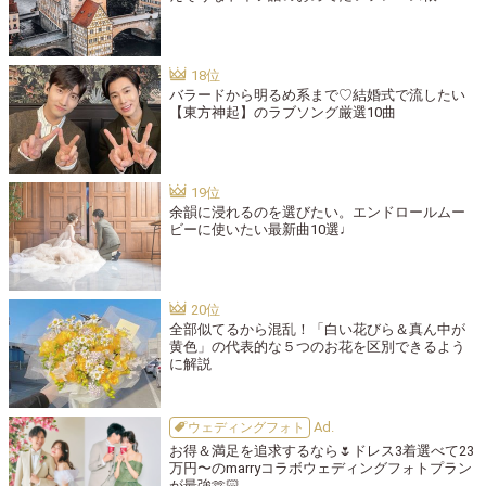
バラードから明るめ系まで♡結婚式で流したい
【東方神起】のラブソング厳選10曲
余韻に浸れるのを選びたい。エンドロールムー
ビーに使いたい最新曲10選♩
全部似てるから混乱！「白い花びら＆真ん中が
黄色」の代表的な５つのお花を区別できるよう
に解説
ウェディングフォト
お得＆満足を追求するなら🌷ドレス3着選べて23
万円〜のmarryコラボウェディングフォトプラン
が最強🫶🏻