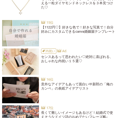
える一粒ダイヤモンドネックレスを３本見つけ
た♡
【1122円♡】好きな色で！好きな写真で！自分
好みにカスタムできるcanva婚姻届テンプレート
内祝い
センスあるって思われたい♡絶対に喜ばれる、
おしゃれな内祝い１５選♡
意外なアイデアもあって面白い🫶新郎の「俺の
カンペ」の表紙アイデアリスト
長くて難しいイメージもあるけど！結婚式で使
えそうなドイツ語のおめでたいフレーズ帳♩