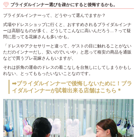
ブライダルインナー選びを疎かにすると後悔するかも。
ブライダルインナーって、どうやって選んでますか？
式場やドレスショップに行くと、おすすめされるブライダルインナ
ーは高額なものが多く、どうしてこんなに高いんだろう....？って疑
問に思ってる花嫁さんも多いかも。
「ドレスやアクセサリーと違って、ゲストの目に触れることがない
ただのインナーだし、安いのでいいや」と思って格安の商品を通販
などで買うプレ花嫁さんもいますが、
それは折角の運命のドレスの着こなしを台無しにしてしまうかもし
れない、とってももったいないことなのです。
➡ブライダルインナーで後悔しないために！ブラ
イダルインナーが試着出来る店舗はこちら＊