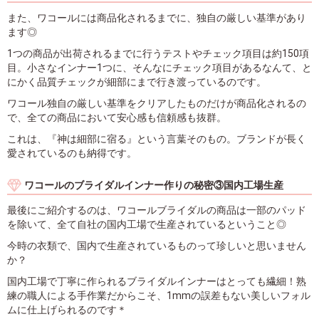
また、ワコールには商品化されるまでに、独自の厳しい基準があり
ます◎
1つの商品が出荷されるまでに行うテストやチェック項目は約150項
目。小さなインナー1つに、そんなにチェック項目があるなんて、と
にかく品質チェックが細部にまで行き渡っているのです。
ワコール独自の厳しい基準をクリアしたものだけが商品化されるの
で、全ての商品において安心感も信頼感も抜群。
これは、『神は細部に宿る』という言葉そのもの。ブランドが長く
愛されているのも納得です。
ワコールのブライダルインナー作りの秘密③国内工場生産
最後にご紹介するのは、ワコールブライダルの商品は一部のパッド
を除いて、全て自社の国内工場で生産されているということ◎
今時の衣類で、国内で生産されているものって珍しいと思いません
か？
国内工場で丁寧に作られるブライダルインナーはとっても繊細！熟
練の職人による手作業だからこそ、1mmの誤差もない美しいフォル
ムに仕上げられるのです＊