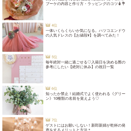
ブーケの内容と作り方・ラッピングのコツ🧴💐
一体いくらくらいか気になる。ハツコエンドウ
の人気ドレスの【お値段¥】を調べてみた！
毎年絶対一緒に過ごせる♡入籍日を決める際の
参考にしたい【絶対に休み】の祝日一覧
知ったか禁止！結婚式でよく使われる《グリー
ン》10種類の名前を覚えよう♡
ゲストにはお願いしない！新郎新婦が乾杯の発
声をするメリットと方法＊