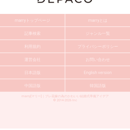
marryトップページ
marryとは
記事検索
ジャンル一覧
利用規約
プライバシーポリシー
運営会社
お問い合わせ
日本語版
English version
中国語版
韓国語版
marry[マリー]｜プレ花嫁の為のかわいい結婚式準備アイデア
©
2014-2026
Inc