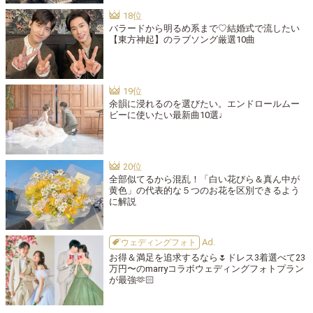
バラードから明るめ系まで♡結婚式で流したい
【東方神起】のラブソング厳選10曲
余韻に浸れるのを選びたい。エンドロールムー
ビーに使いたい最新曲10選♩
全部似てるから混乱！「白い花びら＆真ん中が
黄色」の代表的な５つのお花を区別できるよう
に解説
ウェディングフォト
お得＆満足を追求するなら🌷ドレス3着選べて23
万円〜のmarryコラボウェディングフォトプラン
が最強🫶🏻