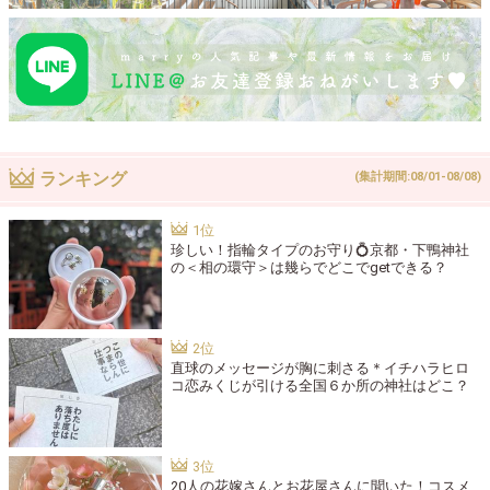
ランキング
(集計期間:08/01-08/08)
珍しい！指輪タイプのお守り💍京都・下鴨神社
の＜相の環守＞は幾らでどこでgetできる？
直球のメッセージが胸に刺さる＊イチハラヒロ
コ恋みくじが引ける全国６か所の神社はどこ？
20人の花嫁さんとお花屋さんに聞いた！コスメ