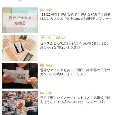
【1122円♡】好きな色で！好きな写真で！自分
好みにカスタムできるcanva婚姻届テンプレート
内祝い
センスあるって思われたい♡絶対に喜ばれる、
おしゃれな内祝い１５選♡
意外なアイデアもあって面白い🫶新郎の「俺の
カンペ」の表紙アイデアリスト
長くて難しいイメージもあるけど！結婚式で使
えそうなドイツ語のおめでたいフレーズ帳♩