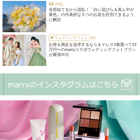
全部似てるから混乱！「白い花びら＆真ん中が
黄色」の代表的な５つのお花を区別できるよう
に解説
ウェディングフォト
お得＆満足を追求するなら🌷ドレス3着選べて23
万円〜のmarryコラボウェディングフォトプラン
が最強🫶🏻