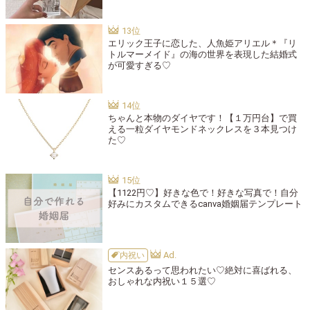
エリック王子に恋した、人魚姫アリエル＊『リ
トルマーメイド』の海の世界を表現した結婚式
が可愛すぎる♡
ちゃんと本物のダイヤです！【１万円台】で買
える一粒ダイヤモンドネックレスを３本見つけ
た♡
【1122円♡】好きな色で！好きな写真で！自分
好みにカスタムできるcanva婚姻届テンプレート
内祝い
センスあるって思われたい♡絶対に喜ばれる、
おしゃれな内祝い１５選♡