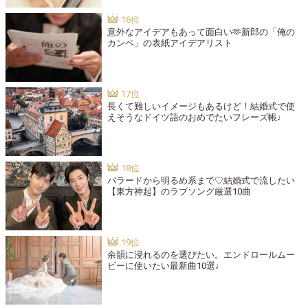
意外なアイデアもあって面白い🫶新郎の「俺の
カンペ」の表紙アイデアリスト
長くて難しいイメージもあるけど！結婚式で使
えそうなドイツ語のおめでたいフレーズ帳♩
バラードから明るめ系まで♡結婚式で流したい
【東方神起】のラブソング厳選10曲
余韻に浸れるのを選びたい。エンドロールムー
ビーに使いたい最新曲10選♩