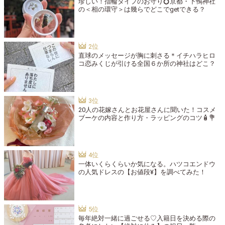
珍しい！指輪タイプのお守り💍京都・下鴨神社
の＜相の環守＞は幾らでどこでgetできる？
直球のメッセージが胸に刺さる＊イチハラヒロ
コ恋みくじが引ける全国６か所の神社はどこ？
20人の花嫁さんとお花屋さんに聞いた！コスメ
ブーケの内容と作り方・ラッピングのコツ🧴💐
一体いくらくらいか気になる。ハツコエンドウ
の人気ドレスの【お値段¥】を調べてみた！
毎年絶対一緒に過ごせる♡入籍日を決める際の