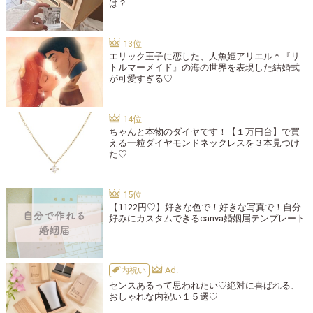
は？
エリック王子に恋した、人魚姫アリエル＊『リ
トルマーメイド』の海の世界を表現した結婚式
が可愛すぎる♡
ちゃんと本物のダイヤです！【１万円台】で買
える一粒ダイヤモンドネックレスを３本見つけ
た♡
【1122円♡】好きな色で！好きな写真で！自分
好みにカスタムできるcanva婚姻届テンプレート
内祝い
センスあるって思われたい♡絶対に喜ばれる、
おしゃれな内祝い１５選♡