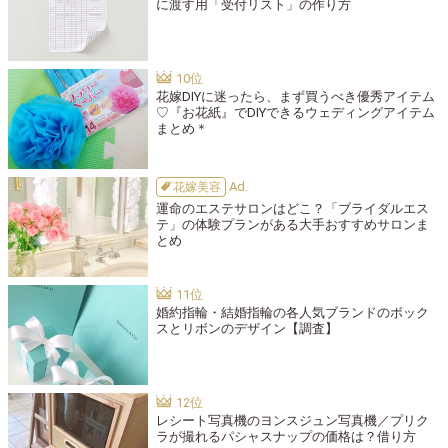
に渡す用「受付リスト」の作り方
花嫁DIYに迷ったら、まず買うべき優秀アイテム
♡『お花紙』でDIYできるウェディングアイテム
まとめ＊
花嫁美容
運命のエステサロンはどこ？「ブライダルエス
テ」の体験プランがある大手おすすめサロンま
とめ
婚約指輪・結婚指輪の各人気ブランドのボック
スとリボンのデザイン【調査】
レシート写真機のヨンスジュン写真機／プリク
ラが撮れるパシャスナップの価格は？借り方