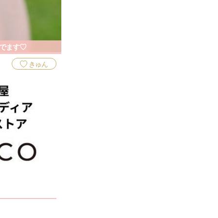
でます♡
きゅん