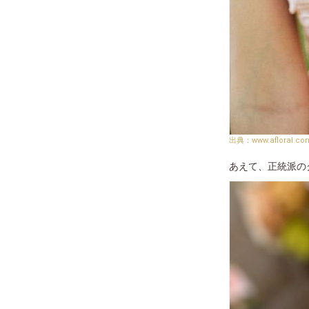
www.afloral.co
あえて、正統派の