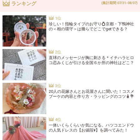
ランキング
(集計期間:07/31-08/07)
珍しい！指輪タイプのお守り💍京都・下鴨神社
の＜相の環守＞は幾らでどこでgetできる？
直球のメッセージが胸に刺さる＊イチハラヒロ
コ恋みくじが引ける全国６か所の神社はどこ？
20人の花嫁さんとお花屋さんに聞いた！コスメ
ブーケの内容と作り方・ラッピングのコツ🧴💐
一体いくらくらいか気になる。ハツコエンドウ
の人気ドレスの【お値段¥】を調べてみた！