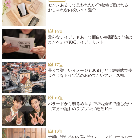
センスあるって思われたい♡絶対に喜ばれる、
おしゃれな内祝い１５選♡
意外なアイデアもあって面白い🫶新郎の「俺の
カンペ」の表紙アイデアリスト
長くて難しいイメージもあるけど！結婚式で使
えそうなドイツ語のおめでたいフレーズ帳♩
バラードから明るめ系まで♡結婚式で流したい
【東方神起】のラブソング厳選10曲
余韻に浸れるのを選びたい。エンドロールムー