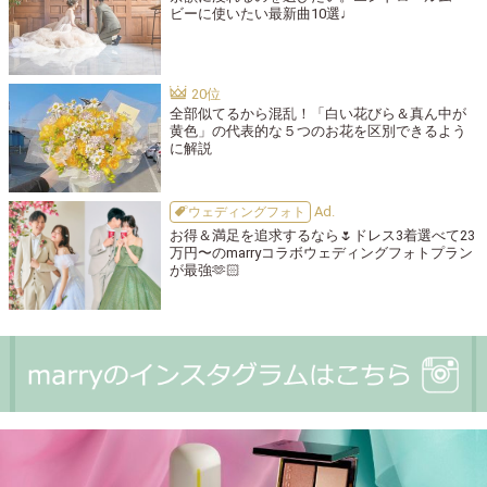
ビーに使いたい最新曲10選♩
全部似てるから混乱！「白い花びら＆真ん中が
黄色」の代表的な５つのお花を区別できるよう
に解説
ウェディングフォト
お得＆満足を追求するなら🌷ドレス3着選べて23
万円〜のmarryコラボウェディングフォトプラン
が最強🫶🏻