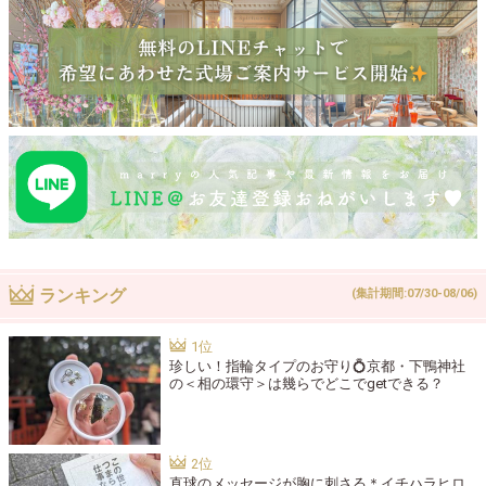
ランキング
(集計期間:07/30-08/06)
珍しい！指輪タイプのお守り💍京都・下鴨神社
の＜相の環守＞は幾らでどこでgetできる？
直球のメッセージが胸に刺さる＊イチハラヒロ