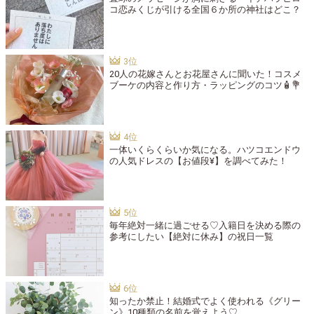
コ恋みくじが引ける全国６か所の神社はどこ？
20人の花嫁さんとお花屋さんに聞いた！コスメ
ブーケの内容と作り方・ラッピングのコツ🧴💐
一体いくらくらいか気になる。ハツコエンドウ
の人気ドレスの【お値段¥】を調べてみた！
毎年絶対一緒に過ごせる♡入籍日を決める際の
参考にしたい【絶対に休み】の祝日一覧
知ったか禁止！結婚式でよく使われる《グリー
ン》10種類の名前を覚えよう♡