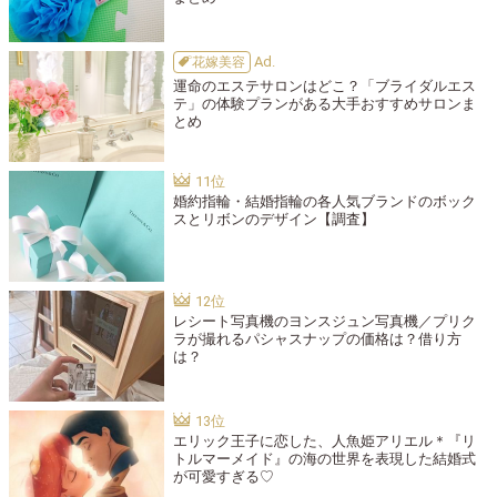
花嫁美容
運命のエステサロンはどこ？「ブライダルエス
テ」の体験プランがある大手おすすめサロンま
とめ
婚約指輪・結婚指輪の各人気ブランドのボック
スとリボンのデザイン【調査】
レシート写真機のヨンスジュン写真機／プリク
ラが撮れるパシャスナップの価格は？借り方
は？
エリック王子に恋した、人魚姫アリエル＊『リ
トルマーメイド』の海の世界を表現した結婚式
が可愛すぎる♡