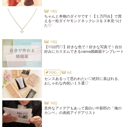
ちゃんと本物のダイヤです！【１万円台】で買
える一粒ダイヤモンドネックレスを３本見つけ
た♡
【1122円♡】好きな色で！好きな写真で！自分
好みにカスタムできるcanva婚姻届テンプレート
内祝い
センスあるって思われたい♡絶対に喜ばれる、
おしゃれな内祝い１５選♡
意外なアイデアもあって面白い🫶新郎の「俺の
カンペ」の表紙アイデアリスト