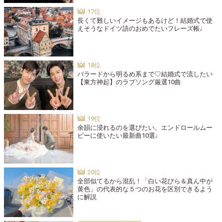
長くて難しいイメージもあるけど！結婚式で使
えそうなドイツ語のおめでたいフレーズ帳♩
バラードから明るめ系まで♡結婚式で流したい
【東方神起】のラブソング厳選10曲
余韻に浸れるのを選びたい。エンドロールムー
ビーに使いたい最新曲10選♩
全部似てるから混乱！「白い花びら＆真ん中が
黄色」の代表的な５つのお花を区別できるよう
に解説