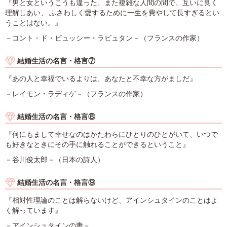
『男と女というこうも違った、また複雑な人間の間で、互いに良く
理解しあい、 ふさわしく愛するために一生を費やして長すぎるとい
うことはない。』
－コント・ド・ビュッシー・ラビュタン－（フランスの作家）
結婚生活の名言・格言⑦
『あの人と幸福でいるよりは、あなたと不幸な方がましだ』
－レイモン・ラディゲ－（フランスの作家）
結婚生活の名言・格言⑧
『何にもまして幸せなのはかたわらにひとりのひとがいて、いつで
も好きなときにその手に触れることができるということ』
－谷川俊太郎－（日本の詩人）
結婚生活の名言・格言⑨
『相対性理論のことは解らないけど、アインシュタインのことはよ
く解っています』
－アインシュタインの妻－