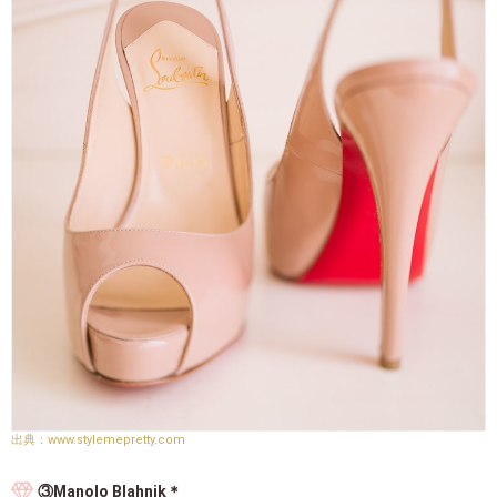
www.stylemepretty.com
③Manolo Blahnik＊