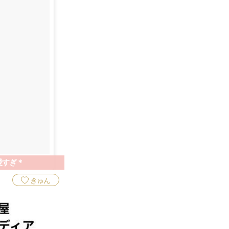
愛すぎ＊
きゅん