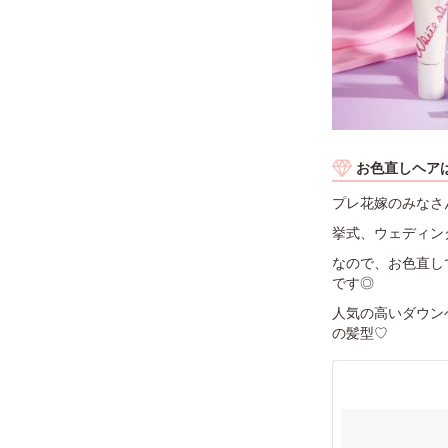
お色直しヘア
プレ花嫁のみなさ
挙式、ウェディン
なので、お色直し
です◎
人気の高いダウン
の髪型♡