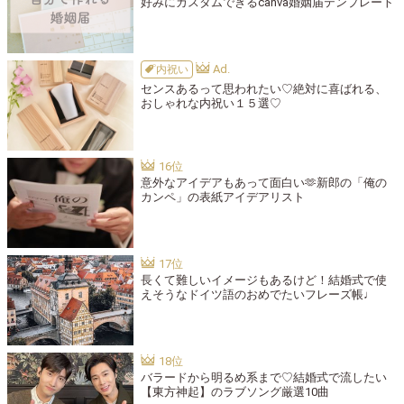
好みにカスタムできるcanva婚姻届テンプレート
内祝い
センスあるって思われたい♡絶対に喜ばれる、
おしゃれな内祝い１５選♡
意外なアイデアもあって面白い🫶新郎の「俺の
カンペ」の表紙アイデアリスト
長くて難しいイメージもあるけど！結婚式で使
えそうなドイツ語のおめでたいフレーズ帳♩
バラードから明るめ系まで♡結婚式で流したい
【東方神起】のラブソング厳選10曲