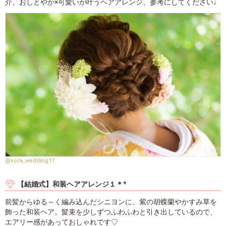
介。おしとやか×可愛いが叶うヘアアレンジ、参考にしてください♩
@sora_wedding17
【結婚式】和装ヘアアレンジ１＊*
前髪からゆる～く編み込んだシニヨンに、紫の胡蝶蘭やかすみ草を
飾った和装ヘア。髪束を少しずつふわふわと引き出しているので、
エアリー感があっておしゃれです♡