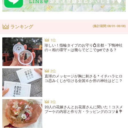
ランキング
(集計期間:08/01-08/08)
珍しい！指輪タイプのお守り💍京都・下鴨神社
の＜相の環守＞は幾らでどこでgetできる？
直球のメッセージが胸に刺さる＊イチハラヒロ
コ恋みくじが引ける全国６か所の神社はどこ？
20人の花嫁さんとお花屋さんに聞いた！コスメ
ブーケの内容と作り方・ラッピングのコツ🧴💐