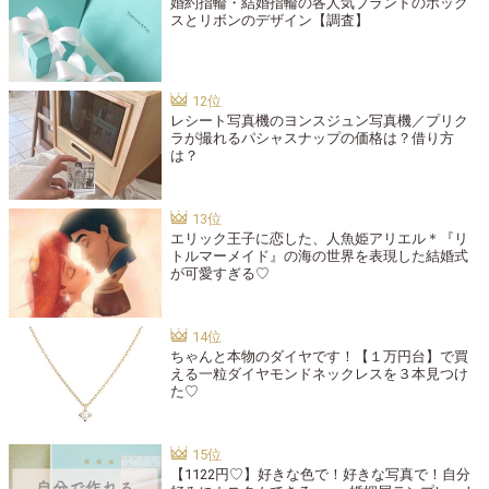
婚約指輪・結婚指輪の各人気ブランドのボック
スとリボンのデザイン【調査】
レシート写真機のヨンスジュン写真機／プリク
ラが撮れるパシャスナップの価格は？借り方
は？
エリック王子に恋した、人魚姫アリエル＊『リ
トルマーメイド』の海の世界を表現した結婚式
が可愛すぎる♡
ちゃんと本物のダイヤです！【１万円台】で買
える一粒ダイヤモンドネックレスを３本見つけ
た♡
【1122円♡】好きな色で！好きな写真で！自分