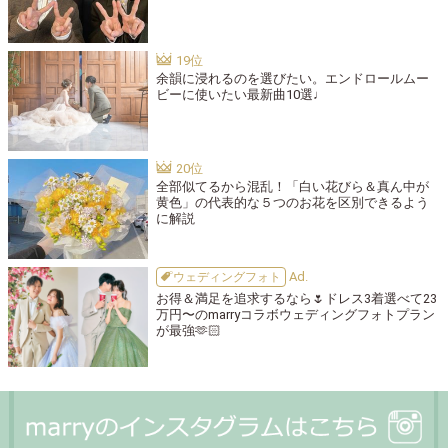
余韻に浸れるのを選びたい。エンドロールムー
ビーに使いたい最新曲10選♩
全部似てるから混乱！「白い花びら＆真ん中が
黄色」の代表的な５つのお花を区別できるよう
に解説
ウェディングフォト
お得＆満足を追求するなら🌷ドレス3着選べて23
万円〜のmarryコラボウェディングフォトプラン
が最強🫶🏻