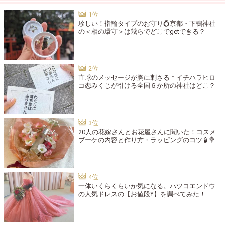
珍しい！指輪タイプのお守り💍京都・下鴨神社
の＜相の環守＞は幾らでどこでgetできる？
直球のメッセージが胸に刺さる＊イチハラヒロ
コ恋みくじが引ける全国６か所の神社はどこ？
20人の花嫁さんとお花屋さんに聞いた！コスメ
ブーケの内容と作り方・ラッピングのコツ🧴💐
一体いくらくらいか気になる。ハツコエンドウ
の人気ドレスの【お値段¥】を調べてみた！