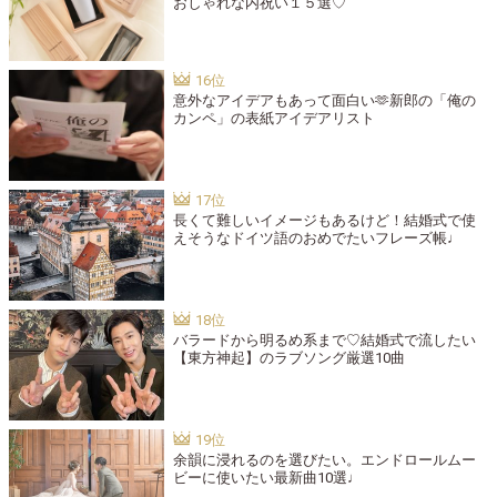
おしゃれな内祝い１５選♡
意外なアイデアもあって面白い🫶新郎の「俺の
カンペ」の表紙アイデアリスト
長くて難しいイメージもあるけど！結婚式で使
えそうなドイツ語のおめでたいフレーズ帳♩
バラードから明るめ系まで♡結婚式で流したい
【東方神起】のラブソング厳選10曲
余韻に浸れるのを選びたい。エンドロールムー
ビーに使いたい最新曲10選♩