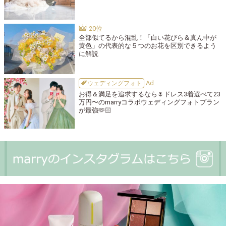
全部似てるから混乱！「白い花びら＆真ん中が
黄色」の代表的な５つのお花を区別できるよう
に解説
ウェディングフォト
お得＆満足を追求するなら🌷ドレス3着選べて23
万円〜のmarryコラボウェディングフォトプラン
が最強🫶🏻