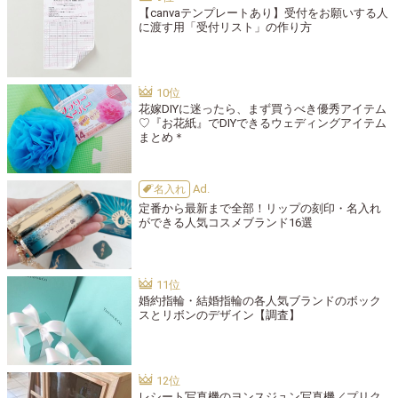
【canvaテンプレートあり】受付をお願いする人
に渡す用「受付リスト」の作り方
花嫁DIYに迷ったら、まず買うべき優秀アイテム
♡『お花紙』でDIYできるウェディングアイテム
まとめ＊
名入れ
定番から最新まで全部！リップの刻印・名入れ
ができる人気コスメブランド16選
婚約指輪・結婚指輪の各人気ブランドのボック
スとリボンのデザイン【調査】
レシート写真機のヨンスジュン写真機／プリク